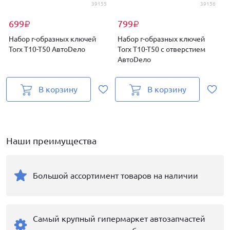
39155
39156
699
799
₽
₽
Набор г-образных ключей
Набор г-образных ключей
Torx Т10-Т50 АвтоDело
Torx Т10-Т50 с отверстием
АвтоDело
В корзину
В корзину
Наши преимущества
Большой ассортимент товаров на наличии
Самый крупный гипермаркет автозапчастей