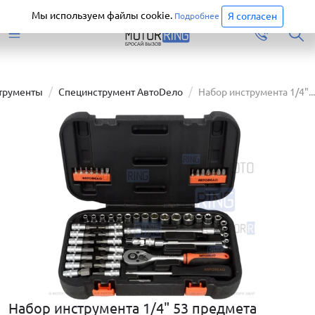
Старая версия сайта еще доступна.
Перейти
Мы используем файлы cookie.
Я согласен
Подробнее
трументы
Специнструмент АвтоDело
Набор инструмента 1/4"...
Набор инструмента 1/4" 53 предмета