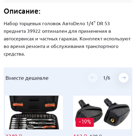
Описание:
Набор торцевых головок АвтоDело 1/4" DR 53
предмета 39922 оптимален для применения в
автосервисах и частных гаражах. Комплект используют
во время ремонта и обслуживания транспортного
средства.
Вместе дешевле
Вместе дешевле
Вместе дешевле
Вместе дешевле
Вместе дешевле
Вместе дешевле
1
1
1
1
1
1
/
/
/
/
/
/
6
6
6
6
6
6
-19%
-19%
-19%
-12%
-19%
-19%