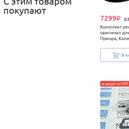
С этим товаром
покупают
7299
₽
8
Комплект ре
оригинал для
Приора, Калин
В к
в кредит от 97₽