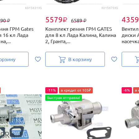
K015631XS
K015670XS
5579
4359
₽
390
6589
₽
₽
мня ГРМ Gates
Комплект ремня ГРМ GATES
Вентил
 16 кл Лада
для 8 кл Лада Калина, Калина
диски 
а,...
2, Гранта,...
насечка
орзину
В корзину
-11%
в кредит от 105₽
-6%
в 
Быстрая отправка!