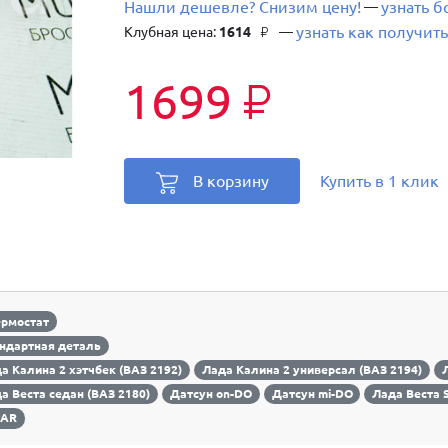
Нашли дешевле? Снизим цену!
узнать 
—
узнать как получить
Клубная цена:
1614
—
₽
1699
₽
В корзину
Купить в 1 клик
ермостат
ндартная деталь
а Калина 2 хэтчбек (ВАЗ 2192)
Лада Калина 2 универсал (ВАЗ 2194)
Л
а Веста седан (ВАЗ 2180)
Датсун on-DO
Датсун mi-DO
Лада Веста 
ZAR