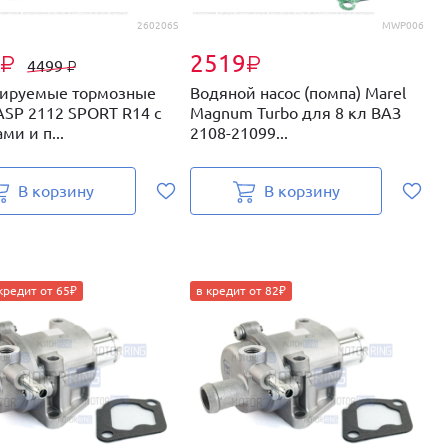
260206S
MWP006
2519
₽
₽
4499
₽
ируемые тормозные
Водяной насос (помпа) Marel
П
ASP 2112 SPORT R14 с
Magnum Turbo для 8 кл ВАЗ
б
ми и п...
2108-21099...
2
В корзину
В корзину
кредит от 65₽
в кредит от 82₽