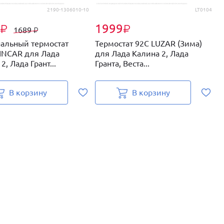
2190-1306010-10
LT0104
1999
₽
₽
1689
₽
альный термостат
Термостат 92C LUZAR (Зима)
Т
INCAR для Лада
для Лада Калина 2, Лада
Л
2, Лада Грант...
Гранта, Веста...
В
В корзину
В корзину