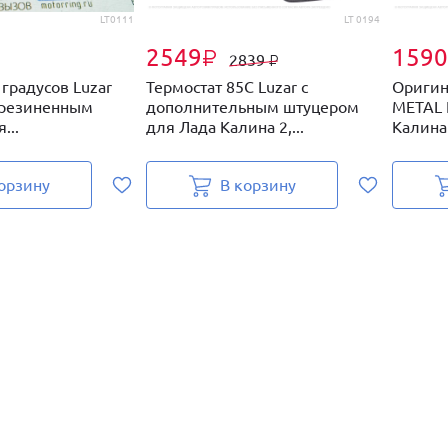
LT0111
LT 0194
2549
1590
₽
2839
₽
 градусов Luzar
Термостат 85С Luzar с
Оригин
езрезиненным
дополнительным штуцером
METAL 
...
для Лада Калина 2,...
Калина 
орзину
В корзину