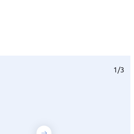
1
1
1
/
/
/
3
3
3