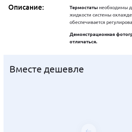
Описание:
Термостаты
необходимы дл
жидкости системы охлажде
обеспечивается регулиров
Демонстрационная фотогр
отличаться.
Вместе дешевле
Вместе дешевле
Вместе дешевле