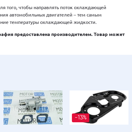
я того, чтобы направлять поток охлаждающей
ния автомобильных двигателей – тем самым
ание температуры охлаждающей жидкости.
афия предоставлена производителем. Товар может
-13%
-19%
-9%