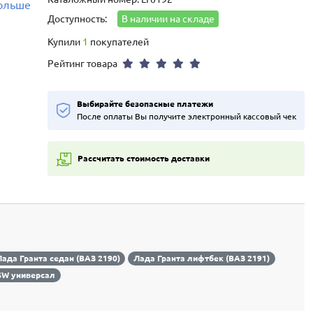
больше
Доступность:
В наличии на складе
Купили
1
покупателей
Рейтинг товара
Выбирайте безопасные платежи
После оплаты Вы получите электронный кассовый чек
Рассчитать стоимость доставки
ада Гранта седан (ВАЗ 2190)
Лада Гранта лифтбек (ВАЗ 2191)
SW универсал