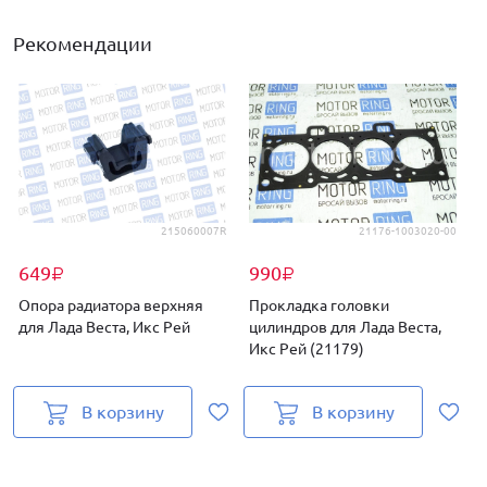
Рекомендации
215060007R
21176-1003020-00
649
990
₽
₽
Опора радиатора верхняя
Прокладка головки
Т
для Лада Веста, Икс Рей
цилиндров для Лада Веста,
Икс Рей (21179)
д
В корзину
В корзину