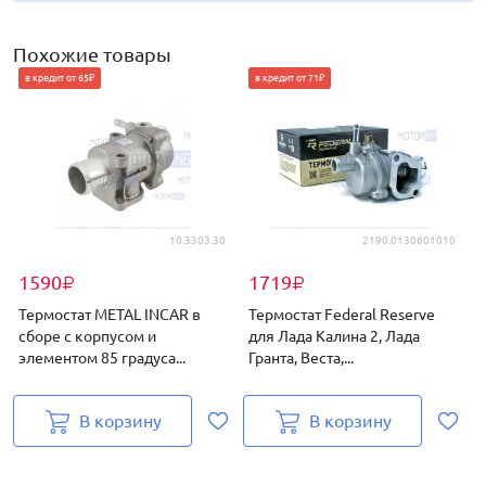
Похожие товары
в кредит от 65₽
в кредит от 71₽
10.3303.30
2190.0130601010
1590
1719
₽
₽
Термостат METAL INCAR в
Термостат Federal Reserve
Т
сборе с корпусом и
для Лада Калина 2, Лада
элементом 85 градуса...
Гранта, Веста,...
к
В корзину
В корзину