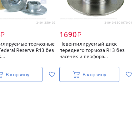
2101.350107
21010-3501070-01
1690
₽
₽
илируемые тормозные
Невентилируемый диск
Н
ederal Reserve R13 без
переднего тормоза R13 без
д
...
насечек и перфора...
и
В корзину
В корзину