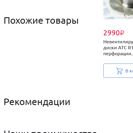
Похожие товары
2990
₽
Невентилир
диски АТС R1
перфорации..
В к
Рекомендации