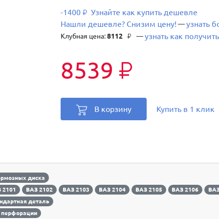
-1400
Узнайте как купить дешевле
₽
Нашли дешевле? Снизим цену!
узнать 
—
узнать как получить
Клубная цена:
8112
—
₽
8539
₽
В корзину
Купить в 1 клик
ормозных диска
 2101
ВАЗ 2102
ВАЗ 2103
ВАЗ 2104
ВАЗ 2105
ВАЗ 2106
ВАЗ
ндартная деталь
 перфорации