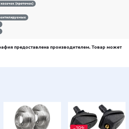
 насечек (проточек)
вентилируемые
E
3
афия предоставлена производителем. Товар может
-19%
-19%
-19%
-19%
-19%
-19%