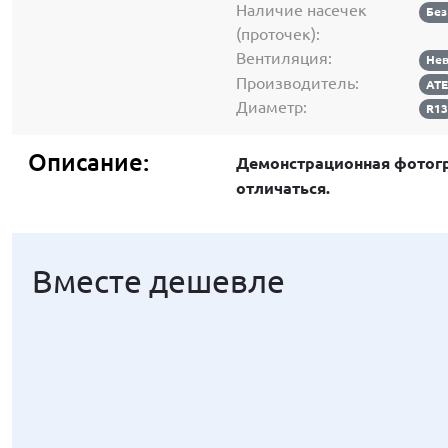
Наличие насечек
Без
(проточек):
Вентиляция:
Не
Производитель:
AT
Диаметр:
R1
Описание:
Демонстрационная фотогр
отличаться.
Вместе дешевле
Вместе дешевле
Вместе дешевле
Вместе дешевле
Вместе дешевле
Вместе дешевле