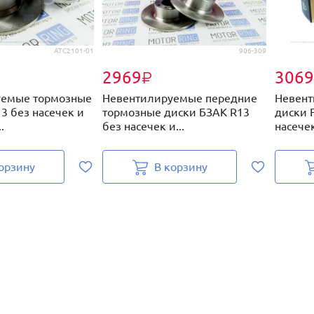
АТС2101-01
906-309
2969
3069
₽
уемые тормозные
Невентилируемые передние
Невент
3 без насечек и
тормозные диски БЗАК R13
диски F
.
без насечек и...
насечек
орзину
В корзину