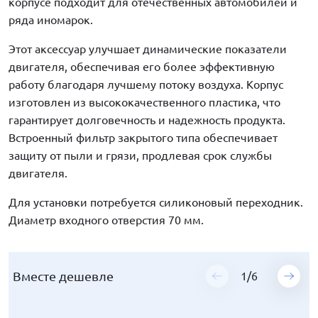
корпусе подходит для отечественных автомобилей и
ряда иномарок.
Этот аксессуар улучшает динамические показатели
двигателя, обеспечивая его более эффективную
работу благодаря лучшему потоку воздуха. Корпус
изготовлен из высококачественного пластика, что
гарантирует долговечность и надежность продукта.
Встроенный фильтр закрытого типа обеспечивает
защиту от пыли и грязи, продлевая срок службы
двигателя.
Для установки потребуется силиконовый переходник.
Диаметр входного отверстия 70 мм.
Вместе дешевле
Вместе дешевле
Вместе дешевле
Вместе дешевле
Вместе дешевле
Вместе дешевле
1
1
1
1
1
1
/
/
/
/
/
/
6
6
6
6
6
6