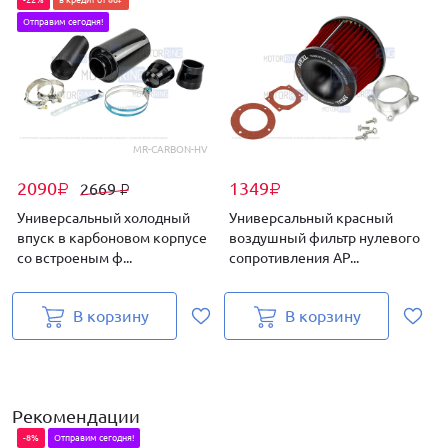
Отправим сегодня!
MR-CARBON-HV
2090
1349
2669
₽
₽
₽
Универсальный холодный
Универсальный красный
впуск в карбоновом корпусе
воздушный фильтр нулевого
со встроеным ф...
сопротивления AP...
с
В корзину
В корзину
Рекомендации
-8%
Отправим сегодня!