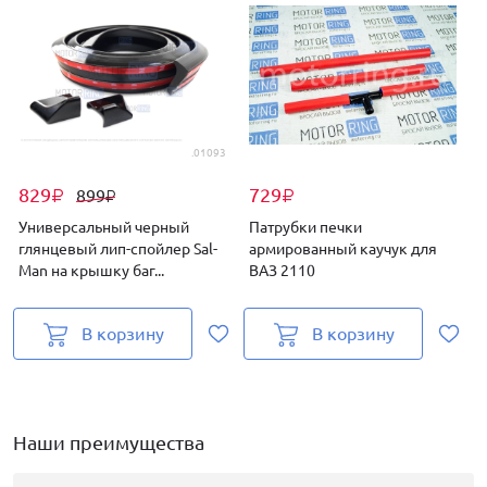
.01093
829
729
899
₽
₽
₽
Универсальный черный
Патрубки печки
глянцевый лип-спойлер Sal-
армированный каучук для
Man на крышку баг...
ВАЗ 2110
м
В корзину
В корзину
Наши преимущества