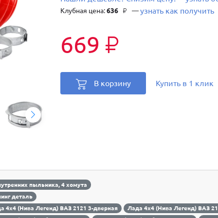
узнать как получить
Клубная цена:
636
—
₽
669
₽
В корзину
Купить в 1 клик
нутренних пыльника, 4 хомута
инг деталь
а 4х4 (Нива Легенд) ВАЗ 2121 3-дверная
Лада 4х4 (Нива Легенд) ВАЗ 2