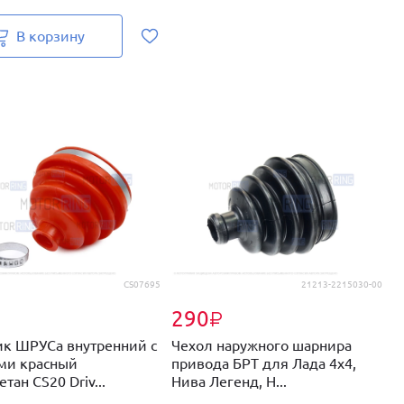
В корзину
CS07695
21213-2215030-00
290
₽
₽
к ШРУСа внутренний с
Чехол наружного шарнира
П
ми красный
привода БРТ для Лада 4х4,
T
тан CS20 Driv...
Нива Легенд, Н...
с