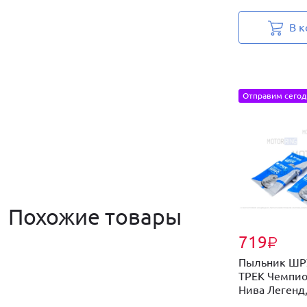
В к
Отправим сегод
Похожие товары
719
₽
Пыльник ШР
ТРЕК Чемпио
Нива Легенд,.