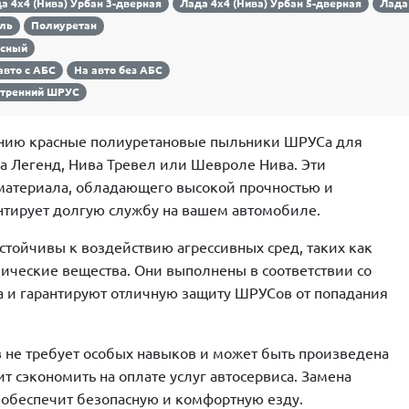
а 4х4 (Нива) Урбан 3-дверная
Лада 4х4 (Нива) Урбан 5-дверная
Лада
аль
Полиуретан
асный
авто с АБС
На авто без АБС
утренний ШРУС
нию красные полиуретановые пыльники ШРУСа для
а Легенд, Нива Тревел или Шевроле Нива. Эти
материала, обладающего высокой прочностью и
антирует долгую службу на вашем автомобиле.
устойчивы к воздействию агрессивных сред, таких как
мические вещества. Они выполнены в соответствии со
а и гарантируют отличную защиту ШРУСов от попадания
 не требует особых навыков и может быть произведена
т сэкономить на оплате услуг автосервиса. Замена
 обеспечит безопасную и комфортную езду.