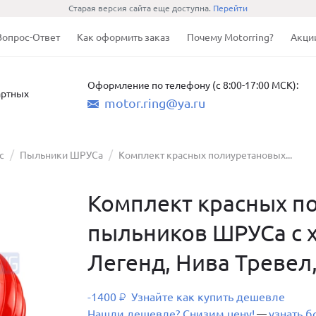
Старая версия сайта еще доступна.
Перейти
Вопрос-Ответ
Как оформить заказ
Почему Motorring?
Акци
Оформление по телефону (с 8:00-17:00 МСК):
артных
motor.ring@ya.ru
с
Пыльники ШРУСа
Комплект красных полиуретановых...
Комплект красных п
пыльников ШРУСа с х
Легенд, Нива Тревел
-1400
Узнайте как купить дешевле
₽
Нашли дешевле? Снизим цену!
узнать 
—