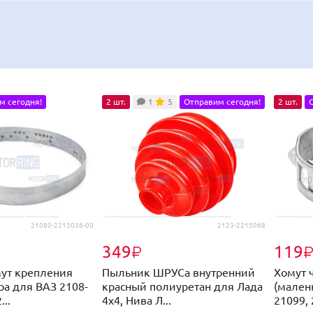
м сегодня!
2 шт.
1
5
Отправим сегодня!
2 шт.
21080-2215036-00
2123-2215068
349
119
₽
ут крепления
Пыльник ШРУСа внутренний
Хомут 
ра для ВАЗ 2108-
красный полиуретан для Лада
(мален
...
4х4, Нива Л...
21099, 