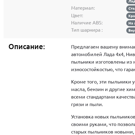
Лад
Материал:
Ст
Цвет:
Кр
Наличие ABS:
На 
Тип шарнира :
Вн
Описание:
Предлагаем вашему внима
автомобилей Лада 4х4, Нив
пыльники изготовлены из 
износостойкостью, что гар
Кроме того, эти пыльники 
масла, бензин и другие хи
всеми стандартами качеств
грязи и пыли.
Установка новых пыльников
своими руками, что позволи
старых пыльников новыми,