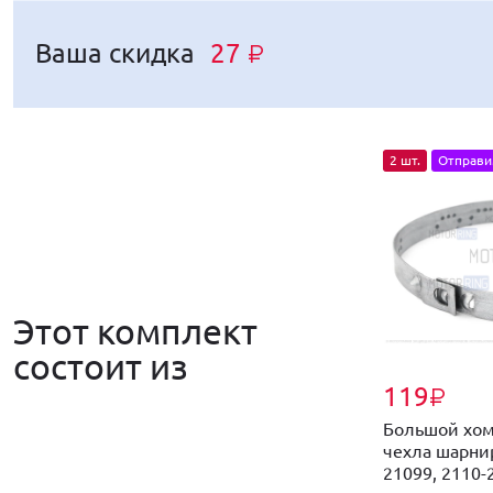
Ваша скидка
Ваша скидка
Ваша скидка
Ваша скидка
Ваша скидка
27
33
27
13
29
₽
₽
₽
₽
₽
2 шт.
Отправи
Этот комплект
состоит из
119
₽
Большой хом
чехла шарни
21099, 2110-2