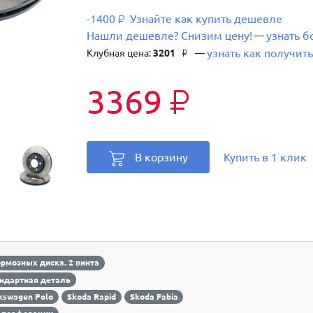
-1400
Узнайте как купить дешевле
₽
Нашли дешевле? Снизим цену!
узнать 
—
узнать как получить
Клубная цена:
3201
—
₽
3369
₽
В корзину
Купить в 1 клик
ормозных диска. 2 винта
ндартная деталь
kswagen Polo
Skoda Rapid
Skoda Fabia