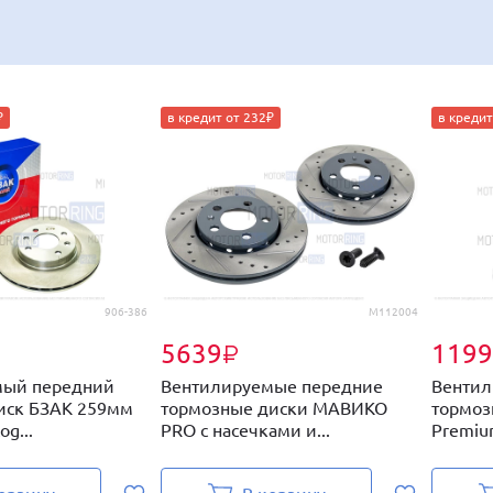
₽
в кредит от 232₽
в кредит
906-386
M112004
5639
1199
₽
мый передний
Вентилируемые передние
Вентил
иск БЗАК 259мм
тормозные диски МАВИКО
тормо
og...
PRO с насечками и...
Premium