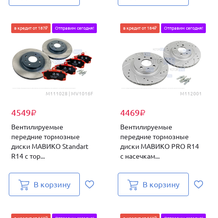
в кредит от 187₽
Отправим сегодня!
в кредит от 184₽
Отправим сегодня!
M111028 | MV1016F
M112001
4549
4469
₽
₽
Вентилируемые
Вентилируемые
передние тормозные
передние тормозные
диски МАВИКО Standart
диски МАВИКО PRO R14
R14 с тор...
с насечкам...
В корзину
В корзину