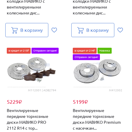
колодки МАВИКО с
колодки МАВИКО с
вентилируемыми
вентилируемыми
колесными дис...
колесными дис...
В корзину
В корзину
в кредит от 215₽
Отправим сегодня!
в кредит от 214₽
Новинка
Отправим сегодня!
M112001 | ADB2794
M412002
5229
5199
₽
₽
Вентилируемые
Вентилируемые
передние тормозные
передние тормозные
диски МАВИКО PRO
диски МАВИКО Premium
2112 R14 с тор...
с насечкам...