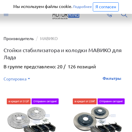
Старая версия сайта еще доступна.
Перейти
Мы используем файлы cookie.
Я согласен
Подробнее
Производитель
МАВИКО
Стойки стабилизатора и колодки МАВИКО для
Лада
В группе представлено:
20
/
126
позиций
Фильтры
Сортировка
в кредит от 312₽
Отправим сегодня!
в кредит от 259₽
Отправим сегодня!