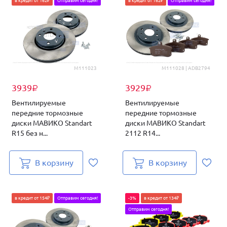
в кредит от 162₽
Отправим сегодня!
в кредит от 162₽
Отправим сегодня!
M111023
M111028 | ADB2794
3939
3929
₽
₽
Вентилируемые
Вентилируемые
передние тормозные
передние тормозные
диски МАВИКО Standart
диски МАВИКО Standart
R15 без н...
2112 R14...
В корзину
В корзину
в кредит от 154₽
Отправим сегодня!
-3%
в кредит от 134₽
Отправим сегодня!