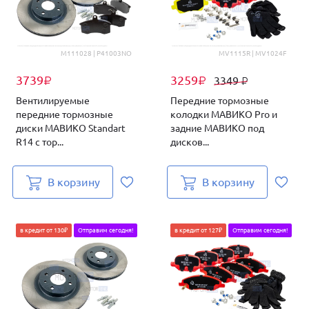
M111028 | P41003NO
MV1115R | MV1024F
3739
3259
3349
₽
₽
₽
Вентилируемые
Передние тормозные
передние тормозные
колодки МАВИКО Pro и
диски МАВИКО Standart
задние МАВИКО под
R14 с тор...
дисков...
В корзину
В корзину
в кредит от 130₽
Отправим сегодня!
в кредит от 127₽
Отправим сегодня!