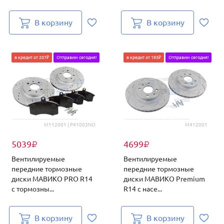
В корзину
В корзину
в кредит от 207₽
Отправим сегодня!
в кредит от 193₽
Отправим сегодня!
M112001 | P41003NO
M412001
5039
4699
₽
₽
Вентилируемые
Вентилируемые
передние тормозные
передние тормозные
диски МАВИКО PRO R14
диски МАВИКО Premium
с тормозны...
R14 с насе...
В корзину
В корзину