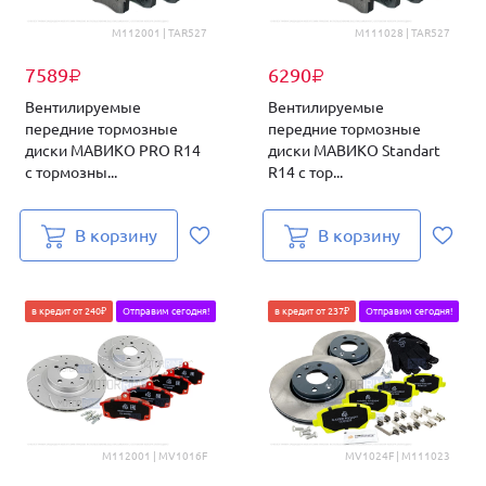
M112001 | TAR527
M111028 | TAR527
7589
6290
₽
₽
Вентилируемые
Вентилируемые
передние тормозные
передние тормозные
диски МАВИКО PRO R14
диски МАВИКО Standart
с тормозны...
R14 с тор...
В корзину
В корзину
в кредит от 240₽
Отправим сегодня!
в кредит от 237₽
Отправим сегодня!
M112001 | MV1016F
MV1024F | M111023