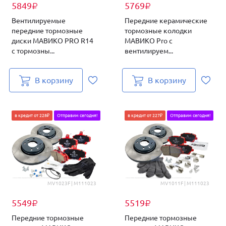
5849
5769
₽
₽
Вентилируемые
Передние керамические
передние тормозные
тормозные колодки
диски МАВИКО PRO R14
МАВИКО Pro с
с тормозны...
вентилируем...
В корзину
В корзину
в кредит от 228₽
Отправим сегодня!
в кредит от 227₽
Отправим сегодня!
MV1023F | M111023
MV1011F | M111023
5549
5519
₽
₽
Передние тормозные
Передние тормозные