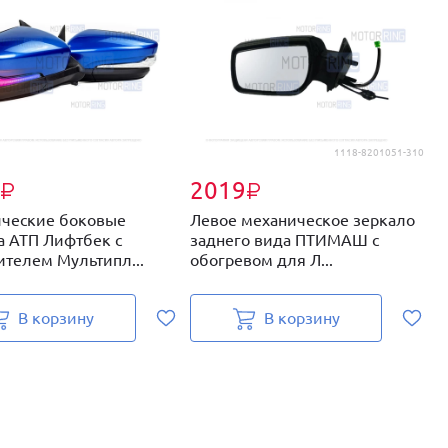
1118-8201051-310
2019
₽
₽
ческие боковые
Левое механическое зеркало
Л
а АТП Лифтбек с
заднего вида ПТИМАШ с
П
ителем Мультипл...
обогревом для Л...
о
В корзину
В корзину