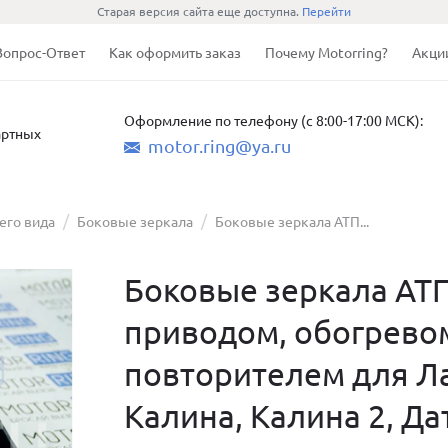
Старая версия сайта еще доступна.
Перейти
Вопрос-Ответ
Как оформить заказ
Почему Motorring?
Акци
Оформление по телефону (с 8:00-17:00 МСК):
артных
motor.ring@ya.ru
его вида
Боковые зеркала
Боковые зеркала АТП...
Боковые зеркала АТ
приводом, обогрево
повторителем для Лад
Калина, Калина 2, Да