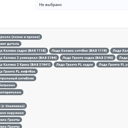
еркала (левое и правое)
инг деталь
а Калина седан (ВАЗ 1118)
Лада Калина хэтчбек (ВАЗ 1119)
Лада Кал
а Калина 2 универсал (ВАЗ 2194)
Лада Гранта седан (ВАЗ 2190)
Лада
а Калина 2 Кросс (ВАЗ 21941)
Лада Гранта FL седан
Лада Гранта FL 
а Гранта FL лифтбек
тральный антиблик
богревом
овторителем
 (г. Ульяновск)
ная наружная
тиле Гранты
тиле Гранты