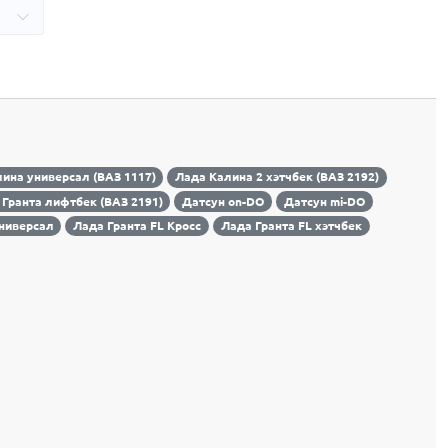
ина универсал (ВАЗ 1117)
Лада Калина 2 хэтчбек (ВАЗ 2192)
 Гранта лифтбек (ВАЗ 2191)
Датсун on-DO
Датсун mi-DO
универсал
Лада Гранта FL Кросс
Лада Гранта FL хэтчбек