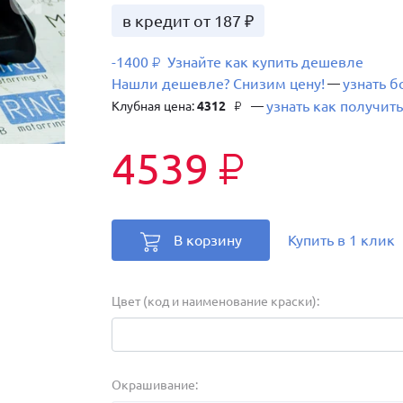
в кредит от 187 ₽
-1400
Узнайте как купить дешевле
₽
Нашли дешевле? Снизим цену!
узнать 
—
узнать как получить
Клубная цена:
4312
—
₽
4539
₽
В корзину
Купить в 1 клик
Цвет (код и наименование краски):
Окрашивание: