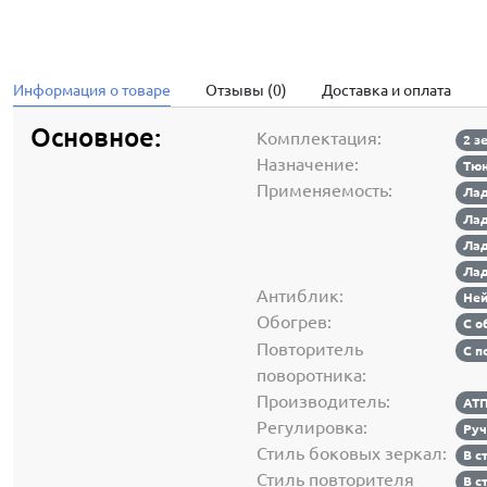
Информация о товаре
Отзывы (0)
Доставка и оплата
Основное:
Комплектация:
2 з
Назначение:
Тюн
Применяемость:
Лад
Лад
Лад
Лад
Антиблик:
Ней
Обогрев:
С о
Повторитель
С п
поворотника:
Производитель:
АТП
Регулировка:
Руч
Стиль боковых зеркал:
В с
Стиль повторителя
В с