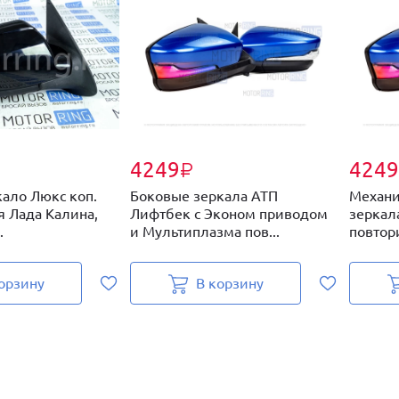
4249
4249
₽
кало Люкс коп.
Боковые зеркала АТП
Механи
я Лада Калина,
Лифтбек с Эконом приводом
зеркал
.
и Мультиплазма пов...
повтор
орзину
В корзину