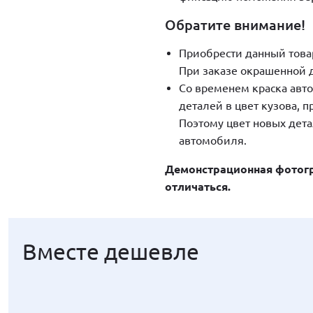
Обратите внимание!
Приобрести данный това
При заказе окрашенной д
Со временем краска авто
деталей в цвет кузова, 
Поэтому цвет новых дета
автомобиля.
Демонстрационная фотогр
отличаться.
Вместе дешевле
Вместе дешевле
Вместе дешевле
Вместе дешевле
Вместе дешевле
Вместе дешевле