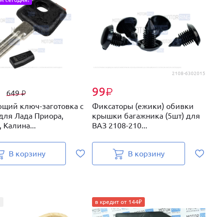
2108-6302015
99
₽
₽
649
₽
щий ключ-заготовка с
Фиксаторы (ежики) обивки
К
для Лада Приора,
крышки багажника (5шт) для
к
 Калина...
ВАЗ 2108-210...
д
В корзину
В корзину
5
в кредит от 144₽
в