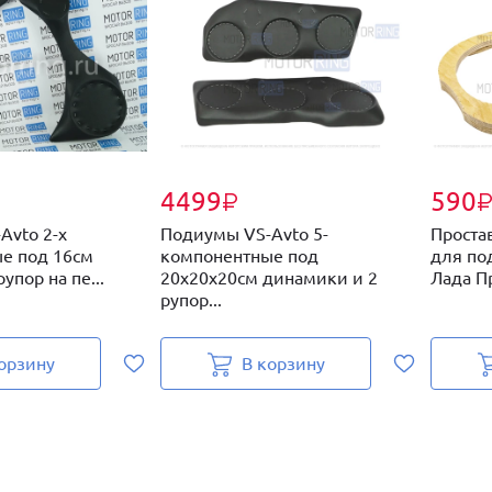
4499
590
₽
Avto 2-х
Подиумы VS-Avto 5-
Проста
е под 16см
компонентные под
для по
упор на пе...
20х20х20см динамики и 2
Лада П
рупор...
орзину
В корзину