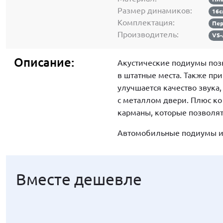
Размер динамиков:
16
Комплектация:
Пе
Производитель:
VS
Описание:
Акустические подиумы поз
в штатные места. Также пр
улучшается качество звука
с металлом двери. Плюс к
карманы, которые позволят
Автомобильные подиумы из
Вместе дешевле
Вместе дешевле
Вместе дешевле
Вместе дешевле
Вместе дешевле
Вместе дешевле
Вместе дешевле
Вместе дешевле
Вместе дешевле
Вместе дешевле