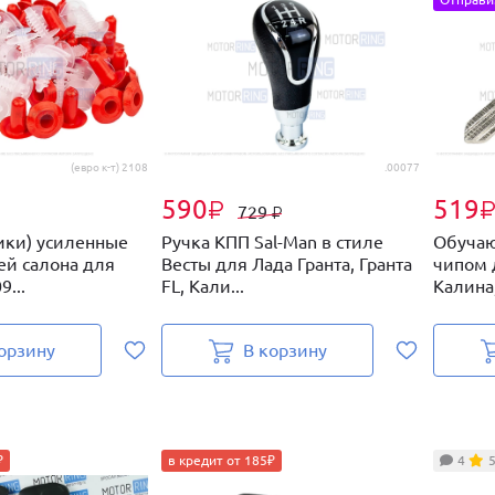
(евро к-т) 2108
.00077
590
519
₽
729
₽
ики) усиленные
Ручка КПП Sal-Man в стиле
Обучаю
ей салона для
Весты для Лада Гранта, Гранта
чипом 
...
FL, Кали...
Калина,
орзину
В корзину
₽
в кредит от 185₽
4