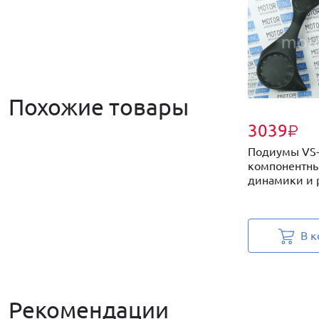
Похожие товары
3039
₽
Подиумы VS-
компонентны
динамики и р
В к
Рекомендации