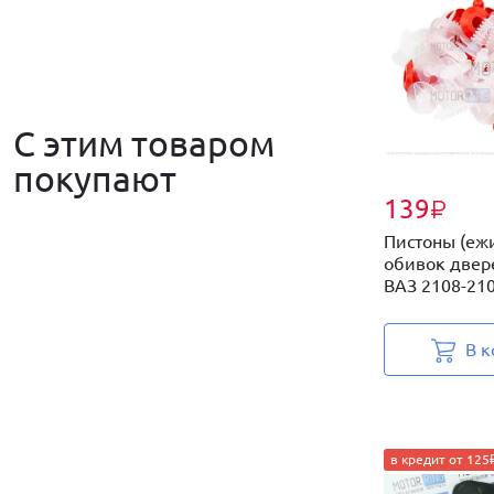
С этим товаром
покупают
139
₽
Пистоны (еж
обивок двер
ВАЗ 2108-2109
В к
в кредит от 125