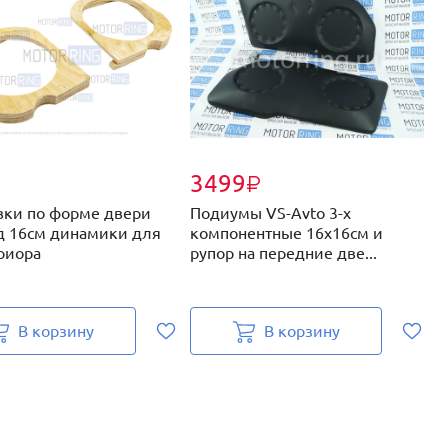
3499
₽
₽
вки по форме двери
Подиумы VS-Avto 3-х
П
д 16см динамики для
компонентные 16х16см и
н
риора
рупор на передние две...
д
д
В корзину
В корзину