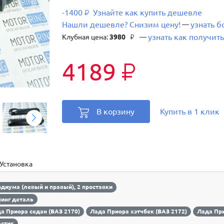
-1400
Узнайте как купить дешевле
₽
Нашли дешевле? Снизим цену!
узнать 
—
узнать как получить
Клубная цена:
3980
—
₽
4189
₽
В корзину
Купить в 1 клик
Установка
одиума (левый и правый), 2 проставки
инг деталь
а Приора седан (ВАЗ 2170)
Лада Приора хэтчбек (ВАЗ 2172)
Лада При
стик