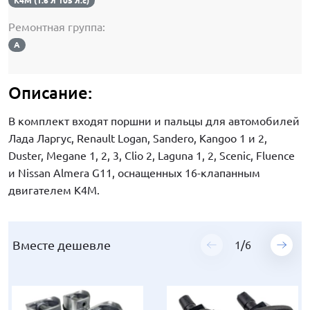
K4M (1.6 л 105 л.с)
Ремонтная группа:
A
Описание:
В комплект входят поршни и пальцы для автомобилей
Лада Ларгус, Renault Logan, Sandero, Kangoo 1 и 2,
Duster, Megane 1, 2, 3, Clio 2, Laguna 1, 2, Scenic, Fluence
и Nissan Almera G11, оснащенных 16-клапанным
двигателем К4М.
Вместе дешевле
Вместе дешевле
Вместе дешевле
Вместе дешевле
Вместе дешевле
Вместе дешевле
1
1
1
1
1
1
/
/
/
/
/
/
6
6
6
6
6
6