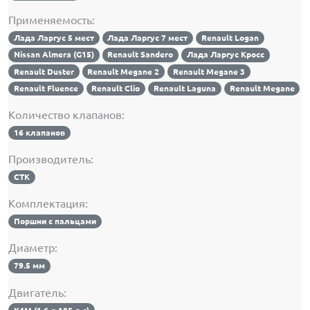
Применяемость:
Лада Ларгус 5 мест
Лада Ларгус 7 мест
Renault Logan
Nissan Almera (G15)
Renault Sandero
Лада Ларгус Кросс
Renault Duster
Renault Megane 2
Renault Megane 3
Renault Fluence
Renault Clio
Renault Laguna
Renault Megane
Количество клапанов:
16 клапанов
Производитель:
СТК
Комплектация:
Поршни с пальцами
Диаметр:
79.5 мм
Двигатель: