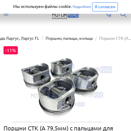
Старая версия сайта еще доступна.
Перейти
Мы используем файлы cookie.
Я согласен
Подробнее
да Ларгус, Ларгус FL
Поршни, пальцы, кольца
Поршни СТК (A...
-11%
Поршни СТК (A 79,5мм) с пальцами для