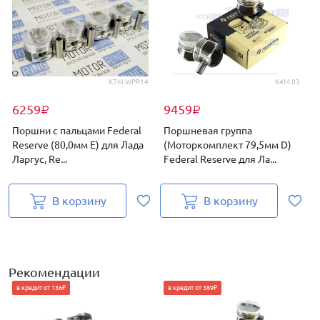
K7M.WPR14
K4M.03
6259
9459
₽
₽
Поршни с пальцами Federal
Поршневая группа
Reserve (80,0мм E) для Лада
(Моторкомплект 79,5мм D)
Ларгус, Re...
Federal Reserve для Ла...
С
В корзину
В корзину
Рекомендации
в кредит от 136₽
в кредит от 389₽