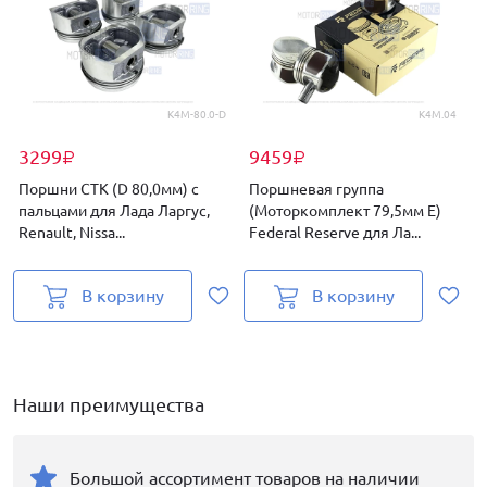
К4М-80.0-D
K4M.04
3299
9459
₽
₽
Поршни СТК (D 80,0мм) с
Поршневая группа
пальцами для Лада Ларгус,
(Моторкомплект 79,5мм E)
Renault, Nissa...
Federal Reserve для Ла...
F
В корзину
В корзину
Наши преимущества
Большой ассортимент товаров на наличии