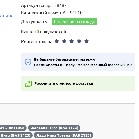
Артикул товара: 38482
Каталожный номер: АПР21-10
больше
Доступность:
В наличии на складе
Купили
0
покупателей
Рейтинг товара
Выбирайте безопасные платежи
После оплаты Вы получите электронный кассовый чек
Рассчитать стоимость доставки
131 5-дверная
Шевроле Нива (ВАЗ 2123)
 Нива (ВАЗ 2123)
Лада Нива Тревел (ВАЗ 2123)