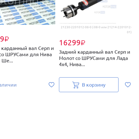
21230-2201012-06-0 (-08-0 или 21214-2201012-
01)
9
₽
16299
₽
 карданный вал Серп и
Задний карданный вал Серп и
П
со ШРУСами для Нива
Молот со ШРУСами для Лада
С
 Ше...
4х4, Нива...
д
наличии
В корзину