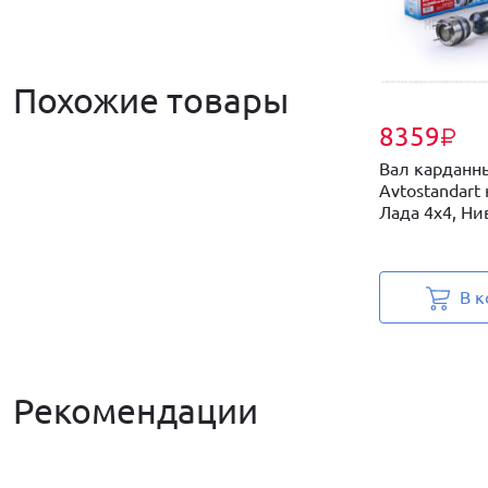
Похожие товары
8359
₽
Вал карданн
Avtostandart
Лада 4х4, Нив
В к
Рекомендации