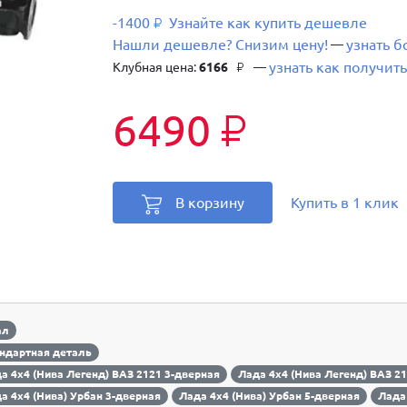
-1400
Узнайте как купить дешевле
₽
Нашли дешевле? Снизим цену!
узнать 
—
узнать как получить
Клубная цена:
6166
—
₽
6490
₽
В корзину
Купить в 1 клик
ал
ндартная деталь
а 4х4 (Нива Легенд) ВАЗ 2121 3-дверная
Лада 4х4 (Нива Легенд) ВАЗ 2
а 4х4 (Нива) Урбан 3-дверная
Лада 4х4 (Нива) Урбан 5-дверная
Лада