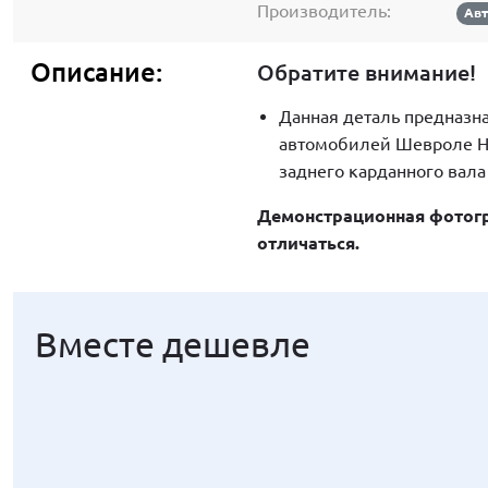
Производитель:
Ав
Описание:
Обратите внимание!
Данная деталь предназна
автомобилей Шевроле Нив
заднего карданного вала
Демонстрационная фотогр
отличаться.
Вместе дешевле
Вместе дешевле
Вместе дешевле
Вместе дешевле
Вместе дешевле
Вместе дешевле