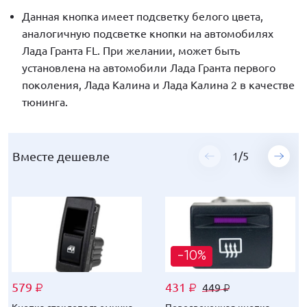
Данная кнопка имеет подсветку белого цвета,
аналогичную подсветке кнопки на автомобилях
Лада Гранта FL. При желании, может быть
установлена на автомобили Лада Гранта первого
поколения, Лада Калина и Лада Калина 2 в качестве
тюнинга.
Вместе дешевле
Вместе дешевле
Вместе дешевле
Вместе дешевле
Вместе дешевле
1
1
1
1
1
/
/
/
/
/
5
5
5
5
5
-10%
-12%
-9%
-11%
-13%
579
579
579
579
579
431
315
527
344
278
449
329
549
359
290
₽
₽
₽
₽
₽
₽
₽
₽
₽
₽
₽
₽
₽
₽
₽