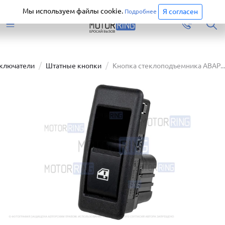
Старая версия сайта еще доступна.
Перейти
Мы используем файлы cookie.
Я согласен
Подробнее
еключатели
Штатные кнопки
Кнопка стеклоподъемника АВАР...