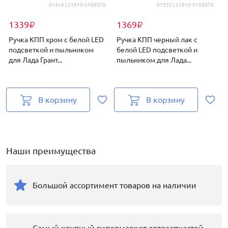
.01416 | 21910-5109070
.01555 | 21910-5109070
1339
1369
₽
₽
Ручка КПП хром с белой LED
Ручка КПП черный лак с
подсветкой и пыльником
белой LED подсветкой и
для Лада Грант...
пыльником для Лада...
п
В корзину
В корзину
Наши преимущества
Большой ассортимент товаров на наличии
Самый крупный гипермаркет автозапчастей