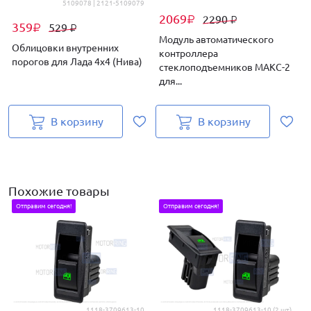
5109078 | 2121-5109079
2069
2290
₽
₽
359
529
₽
₽
Модуль автоматического
Облицовки внутренних
контроллера
порогов для Лада 4х4 (Нива)
стеклоподъемников МАКС-2
д
для...
В корзину
В корзину
Похожие товары
Отправим сегодня!
Отправим сегодня!
1118-3709613-10
1118-3709613-10 (2 шт)