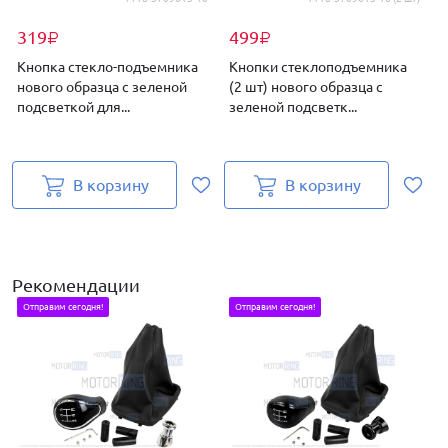
319
499
₽
₽
Кнопка стекло-подъемника
Кнопки стеклоподъемника
нового образца с зеленой
(2 шт) нового образца с
(
подсветкой для...
зеленой подсветк...
з
В корзину
В корзину
Рекомендации
Отправим сегодня!
Отправим сегодня!