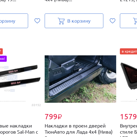
орзину
В корзину
₽
в кредит
ня!
.03152
799
1579
₽
вые накладки
Накладки в проем дверей
Внутре
орогов Sal-Man с
ТюнАвто для Лада 4х4 (Нива)
стиле 