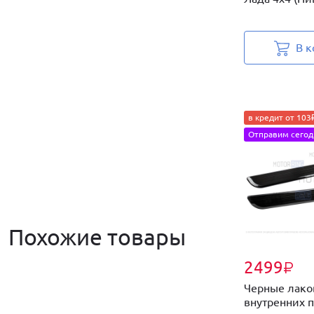
В к
в кредит от 103
Отправим сегод
Похожие товары
2499
₽
Черные лако
внутренних п