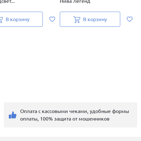
свет...
Нива Легенд
з
В корзину
В корзину
Оплата с кассовыми чеками, удобные формы
оплаты, 100% защита от мошенников