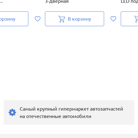
..
3-дверная
LED под
орзину
В корзину
Самый крупный гипермаркет автозапчастей
на отечественные автомобили