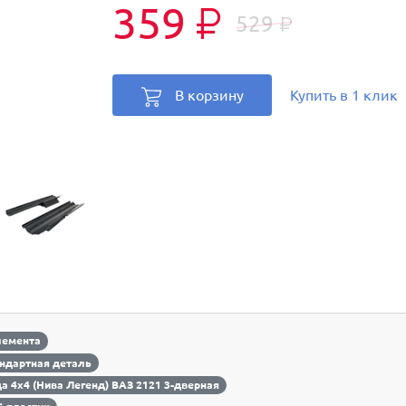
359
₽
529
₽
В корзину
Купить в 1 клик
лемента
ндартная деталь
а 4х4 (Нива Легенд) ВАЗ 2121 3-дверная