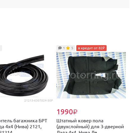
5
1
5
в кредит от 82₽
21213-6307024-30Р
2
1990
₽
₽
итель багажника БРТ
Штатный ковер пола
О
а 4х4 (Нива) 2121,
(двухслойный) для 3-дверной
с
21214...
Лада 4х4, Нива Ле...