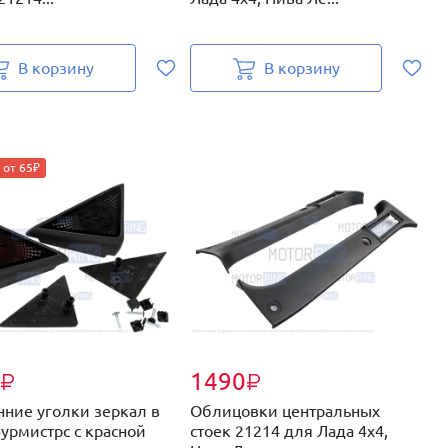
э
В корзину
В корзину
 от 65₽
1490
₽
₽
нние уголки зеркал в
Облицовки центральных
Н
Бурмистрс с красной
стоек 21214 для Лада 4х4,
(