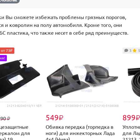
-пластик
ки Вы сможете избежать проблемы грязных порогов,
я и ковролин на полу автомобиля. Кроме того, они
С пластика, что также несет в себе ряд преимуществ.
 от 73₽
3
ня!
21213-8204010/11 ЧЕР.
21214-5109069-01 / 2121(21214)-5109068
549
899
₽
090
₽
нцезащитные
Обивка передка (торпедка в
Уплотн
зеркалом для
ноги) для инжекторных Лада
для Лад
а) 19...
4х4 (Нива)...
21213, 