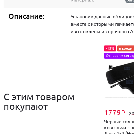
АБС
Описание:
Установив данные облицов
вместе с которыми пачкаетс
изготовлены из прочного АБ
-15%
в кредит
Отправим сегод
С этим товаром
покупают
1779
₽
2
Черные сол
козырьки с 
Лада 4х4 (Нив