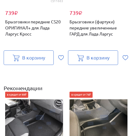
CS11663
739
739
₽
₽
Брызговики передние CS20
Брызговики (фартуки)
ОРИГИНАЛ+ для Лада
передние увеличенные
Ларгус Кросс
ГАРД для Лада Ларгус
В корзину
В корзину
Рекомендации
в кредит от 89₽
в кредит от 76₽