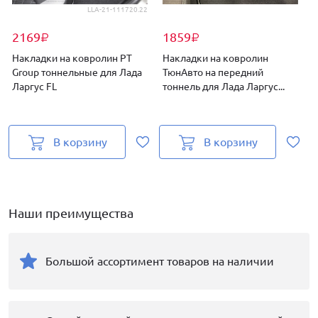
LLA-21-111720.22
2169
1859
₽
₽
Накладки на ковролин PT
Накладки на ковролин
Group тоннельные для Лада
ТюнАвто на передний
Ларгус FL
тоннель для Лада Ларгус...
Л
В корзину
В корзину
Наши преимущества
Большой ассортимент товаров на наличии