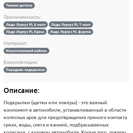
Тюнинг деталь
Применяемость:
Лада Ларгус FL 5 мест
Лада Ларгус FL 7 мест
Лада Ларгус FL Кросс
Лада Ларгус FL фургон
Материал:
Искусственный войлок
Комплектация:
Передние подкрылки
Описание:
Подкрылки (щитки или локеры) - это важный
компонент в автомобиле, устанавливаемый в области
колесных арок для предотвращения прямого контакта
грязи, воды, снега и камней, подбрасываемых
колесами, с кузовом автомобиля. Кроме того, локеры