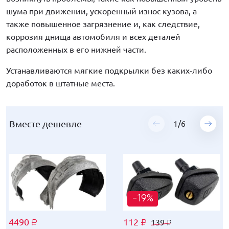
шума при движении, ускоренный износ кузова, а
также повышенное загрязнение и, как следствие,
коррозия днища автомобиля и всех деталей
расположенных в его нижней части.
Устанавливаются мягкие подкрылки без каких-либо
доработок в штатные места.
Вместе дешевле
Вместе дешевле
Вместе дешевле
Вместе дешевле
Вместе дешевле
Вместе дешевле
1
1
1
1
1
1
/
/
/
/
/
/
6
6
6
6
6
6
-19%
-19%
-19%
-19%
-19%
-19%
4490
4490
4490
4490
4490
4490
112
136
112
963
250
120
139
169
139
1189
309
149
₽
₽
₽
₽
₽
₽
₽
₽
₽
₽
₽
₽
₽
₽
₽
₽
₽
₽