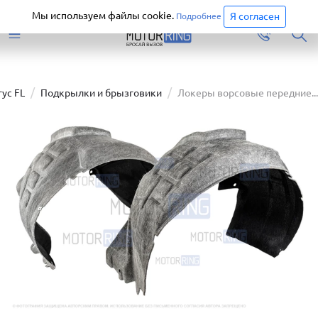
Старая версия сайта еще доступна.
Перейти
Мы используем файлы cookie.
Я согласен
Подробнее
гус FL
Подкрылки и брызговики
Локеры ворсовые передние...