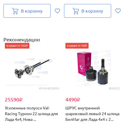
В корзину
В корзину
Рекомендации
в кредит от 1052₽
в кредит от 185₽
VR-30-B220002
BM9223
25590
4490
₽
₽
Усиленные полуоси Val-
ШРУС внутренний
Racing Туризм 22 шлица для
шариковый левый 24 шлица
Лада 4х4, Нива ...
БелМаг для Лада 4х4 с 2...
(