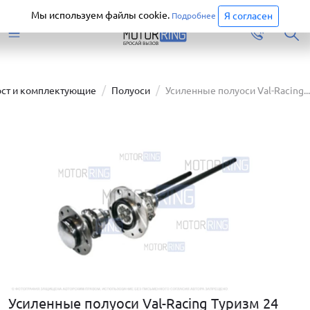
Старая версия сайта еще доступна.
Перейти
Мы используем файлы cookie.
Я согласен
Подробнее
ст и комплектующие
Полуоси
Усиленные полуоси Val-Racing...
Усиленные полуоси Val-Racing Туризм 24