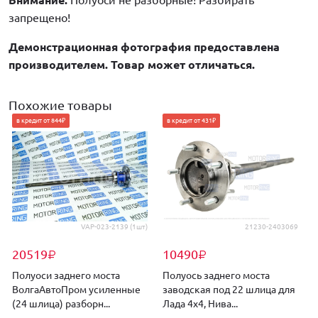
запрещено!
Демонстрационная фотография предоставлена
производителем. Товар может отличаться.
Похожие товары
в кредит от 844₽
в кредит от 431₽
VAP-023-2139 (1шт)
21230-2403069
20519
10490
₽
₽
Полуоси заднего моста
Полуось заднего моста
ВолгаАвтоПром усиленные
заводская под 22 шлица для
(24 шлица) разборн...
Лада 4х4, Нива...
Л