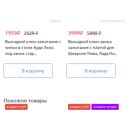
1303010
2123-6105470-10
1959
3999
2029
5490
₽
₽
₽
₽
Выкидной ключ зажигания с
Выкидной ключ замка
чипом в стиле Ауди Люкс
зажигания с платой для
с
под замок стар...
Шевроле Нива, Лада Ни...
К
В корзину
В корзину
Похожие товары
в кредит от 69₽
в кредит от 81₽
Отправим сегодня!