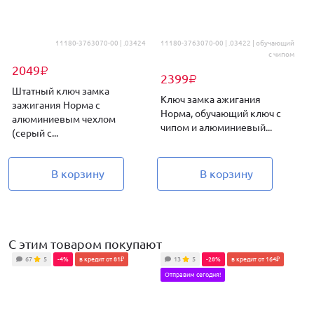
11180-3763070-00 | .03424
11180-3763070-00 | .03422 | обучающий
1
с чипом
2049
₽
2399
₽
Штатный ключ замка
Ключ замка ажигания
зажигания Норма с
Норма, обучающий ключ с
алюминиевым чехлом
чипом и алюминиевый...
(серый с...
В корзину
В корзину
С этим товаром покупают
67
5
-4%
в кредит от 81₽
13
5
-28%
в кредит от 164₽
Отправим сегодня!