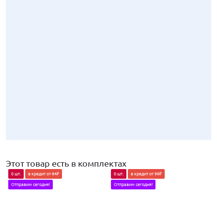
-4%
Этот товар есть в комплектах
0 шт.
в кредит от 84₽
0 шт.
в кредит от 99₽
1729
₽
Отправим сегодня!
Отправим сегодня!
Штатный ключ замка зажигания с брелком Норма (пластиковые к