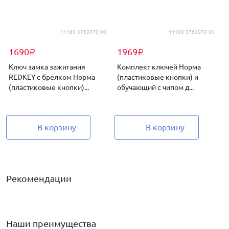
11180-3763070-00
11180-3763070-00
1690
1969
₽
₽
Ключ замка зажигания
Комплект ключей Норма
REDKEY с брелком Норма
(пластиковые кнопки) и
(пластиковые кнопки)...
обучающий с чипом д...
(
В корзину
В корзину
Рекомендации
Наши преимущества