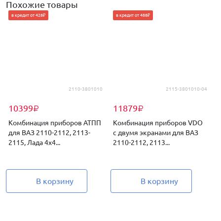
Похожие товары
в кредит от 428₽
в кредит от 488₽
2110-3801010
2115-3801010-04
10399
11879
₽
₽
Комбинация приборов АТПП
Комбинация приборов VDO
для ВАЗ 2110-2112, 2113-
с двумя экранами для ВАЗ
2115, Лада 4х4...
2110-2112, 2113...
д
В корзину
В корзину