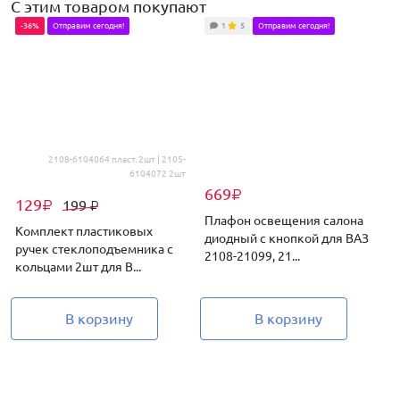
С этим товаром покупают
-36%
Отправим сегодня!
1
5
Отправим сегодня!
9649
₽
Комбинация приборов vdo для ВАЗ 2110-2112, 2113-2115, Лада 4х4 
2108-6104064 пласт. 2шт | 2105-
6104072 2шт
669
₽
129
199
₽
₽
Плафон освещения салона
Комплект пластиковых
диодный с кнопкой для ВАЗ
д
ручек стеклоподъемника с
2108-21099, 21...
кольцами 2шт для В...
В корзину
В корзину