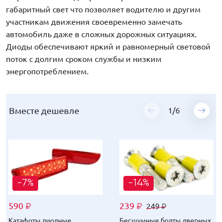
габаритный свет что позволяет водителю и другим
участникам движения своевременно замечать
автомобиль даже в сложных дорожных ситуациях.
Диоды обеспечивают яркий и равномерный световой
поток с долгим сроком службы и низким
энергопотреблением.
Вместе дешевле
Вместе дешевле
Вместе дешевле
Вместе дешевле
Вместе дешевле
Вместе дешевле
1
1
1
1
1
1
/
/
/
/
/
/
6
6
6
6
6
6
-7%
-7%
-7%
-7%
-7%
-7%
-14%
-19%
-19%
-12%
-10%
-10%
590
590
590
590
590
590
239
55
112
315
431
431
69
249
139
329
449
449
₽
₽
₽
₽
₽
₽
₽
₽
₽
₽
₽
₽
₽
₽
₽
₽
₽
₽
Катафоты диодные
Катафоты диодные
Катафоты диодные
Катафоты диодные
Катафоты диодные
Катафоты диодные
Бесшумные болты дверных
Заглушки крепления жабо
Прозрачные антигравийные
Защитный дефлектор
Пересвеченная кнопка
Пересвеченная кнопка