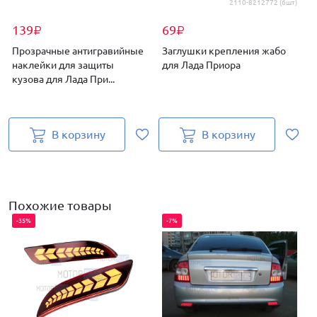
2110-8212772 (6шт)
139
69
₽
₽
Прозрачные антигравийные
Заглушки крепления жабо
наклейки для защиты
для Лада Приора
кузова для Лада При...
В корзину
В корзину
Похожие товары
-35%
-7%