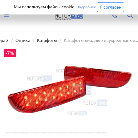
Старая версия сайта еще доступна.
Перейти
Мы используем файлы cookie.
Я согласен
Подробнее
ра 2
Оптика
Катафоты
Катафоты диодные двухрежимные...
-7%