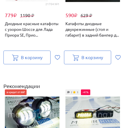
21704 №1
779
590
1190
629
₽
₽
₽
₽
Диодные красные катафоты
Катафоты диодные
с узором Шоссе для Лада
двухрежимные (стоп и
Приора SE, Прио...
габарит) в задний бампер д...
с
В корзину
В корзину
Рекомендации
в кредит от 88₽
2
5
-41%