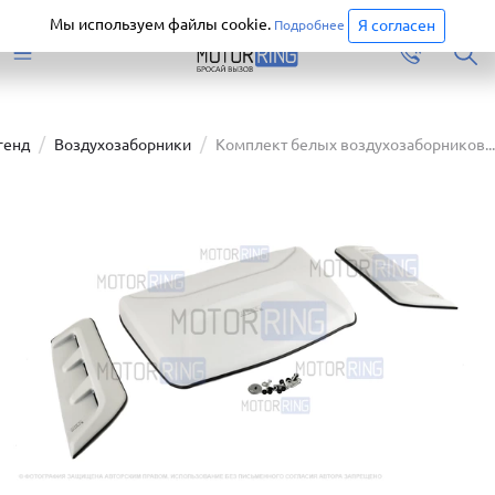
Старая версия сайта еще доступна.
Перейти
Мы используем файлы cookie.
Я согласен
Подробнее
генд
Воздухозаборники
Комплект белых воздухозаборников...