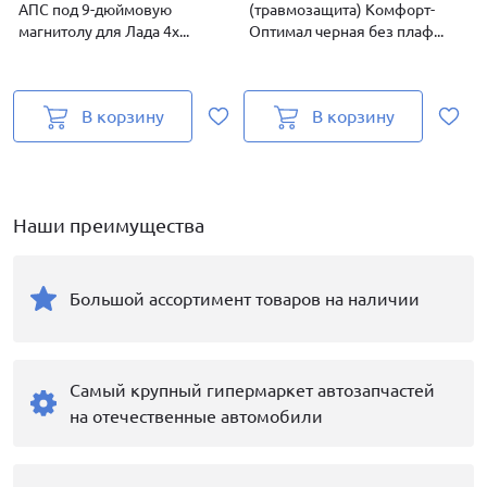
АПС под 9-дюймовую
(травмозащита) Комфорт-
магнитолу для Лада 4х...
Оптимал черная без плаф...
О
В корзину
В корзину
Наши преимущества
Большой ассортимент товаров на наличии
Самый крупный гипермаркет автозапчастей
на отечественные автомобили