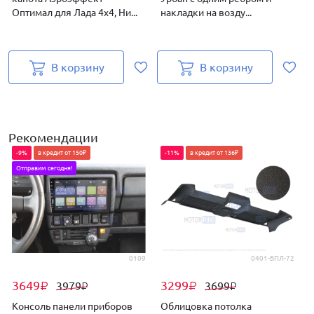
Оптимал для Лада 4х4, Ни...
накладки на возду...
В корзину
В корзину
Рекомендации
-9%
в кредит от 150₽
-11%
в кредит от 136₽
Отправим сегодня!
0109
0401-БПЛ-72
3649
3299
3979
3699
₽
₽
₽
₽
Консоль панели приборов
Облицовка потолка