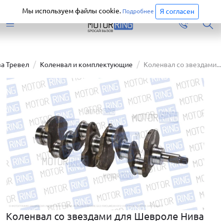
Старая версия сайта еще доступна.
Перейти
Мы используем файлы cookie.
Я согласен
Подробнее
а Тревел
Коленвал и комплектующие
Коленвал со звездами...
Коленвал со звездами для Шевроле Нива