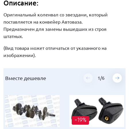
Описание:
Оригинальный коленвал со звездами, который
поставляется на конвейер Автоваза.
Предназначен для замены вышедших из строя
штатных.
(Вид товара может отличаться от указанного на
изображении).
Вместе дешевле
Вместе дешевле
Вместе дешевле
Вместе дешевле
Вместе дешевле
Вместе дешевле
1
1
1
1
1
1
/
/
/
/
/
/
6
6
6
6
6
6
-19%
-19%
-19%
-19%
-19%
-19%