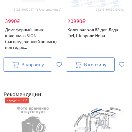
2123-1005057 (ГУР, кондиционер)
21213-1005015-00к
3990
20990
₽
₽
Демпферный шкив
Коленвал ход 82 для Лада
коленвала SLON
4х4, Шевроле Нива
(распределенный впрыск)
под гидро...
(
В корзину
В корзину
Рекомендации
в кредит от 217₽