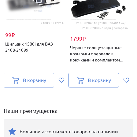
21083-8212214
2108-8204010 | 2108-8204011 чер. |
2108-8204096 черн. | саморезы
99
₽
1799
₽
Шильдик 1500i для ВАЗ
Черные солнцезащитные
2108-21099
козырьки с зеркалом,
д
крючками и комплектом...
В корзину
В корзину
Наши преимущества
Большой ассортимент товаров на наличии