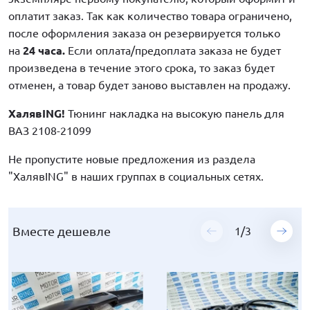
оплатит заказ. Так как количество товара ограничено,
после оформления заказа он резервируется только
на
24 часа.
Если оплата/предоплата заказа не будет
произведена в течение этого срока, то заказ будет
отменен, а товар будет заново выставлен на продажу.
ХалявING!
Тюнинг накладка на высокую панель для
ВАЗ 2108-21099
Не пропустите новые предложения из раздела
"ХалявING" в наших группах в социальных сетях.
Вместе дешевле
Вместе дешевле
Вместе дешевле
1
1
1
/
/
/
3
3
3