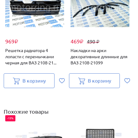
969
469
490
₽
₽
₽
Решетка радиатора 4
Накладки на арки
П
лопасти с перемычками
декоративные длинные для
черная для ВАЗ 2108-21...
ВАЗ 2108-21099
В корзину
В корзину
Похожие товары
-15%