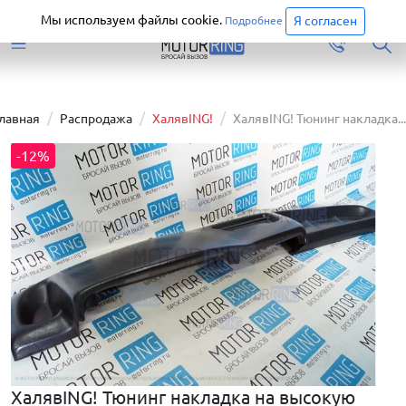
Старая версия сайта еще доступна.
Перейти
Мы используем файлы cookie.
Я согласен
Подробнее
Главная
Распродажа
ХалявING!
ХалявING! Тюнинг накладка...
-12%
ХалявING! Тюнинг накладка на высокую