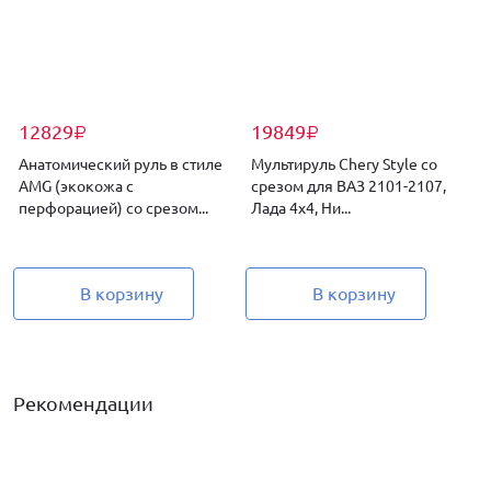
12829
19849
₽
₽
Анатомический руль в стиле
Мультируль Chery Style со
AMG (экокожа с
срезом для ВАЗ 2101-2107,
перфорацией) со срезом...
Лада 4х4, Ни...
2
В корзину
В корзину
Рекомендации