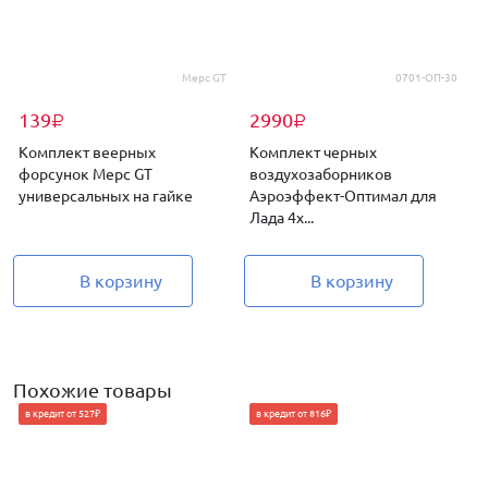
Мерс GT
0701-ОП-30
139
2990
₽
₽
Комплект веерных
Комплект черных
форсунок Мерс GT
воздухозаборников
универсальных на гайке
Аэроэффект-Оптимал для
Лада 4х...
В корзину
В корзину
Похожие товары
в кредит от 527₽
в кредит от 816₽