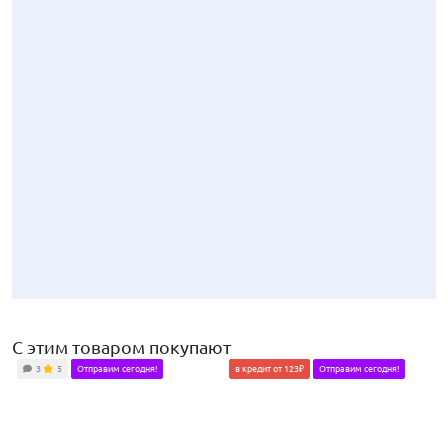
С этим товаром покупают
3
5
Отправим сегодня!
в кредит от 123₽
Отправим сегодня!
3090
₽
Руль Барс анатомический со вставками черный лак для ВАЗ 2101-2