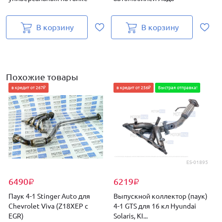
В корзину
В корзину
Похожие товары
в кредит от 267₽
в кредит от 256₽
Быстрая отправка!
ES-01895
6490
6219
₽
₽
Паук 4-1 Stinger Auto для
Выпускной коллектор (паук)
Chevrolet Viva (Z18XEP с
4-1 GTS для 16 кл Hyundai
с
EGR)
Solaris, KI...