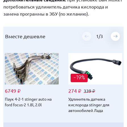
потребоваться удлинитель датчика кислорода и
замена программы в ЭБУ (по желанию).
Вместе дешевле
Вместе дешевле
Вместе дешевле
1
1
1
/
/
/
3
3
3
-19%
-19%
-19%
6749
6749
6749
274
136
112
339
169
139
₽
₽
₽
₽
₽
₽
₽
₽
₽
Паук 4-2-1 stinger auto на
Паук 4-2-1 stinger auto на
Паук 4-2-1 stinger auto на
Удлинитель датчика
Заглушка (проставка)
Комплект веерных
ford focus-2 1.8l, 2.0l
ford focus-2 1.8l, 2.0l
ford focus-2 1.8l, 2.0l
кислорода stinger для
датчика кислорода
форсунок Мерс gt
автомобилей Лада
универсальных на гайке