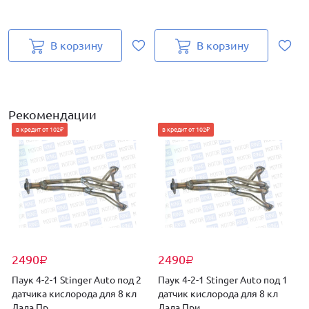
к
В корзину
В корзину
Рекомендации
в кредит от 102₽
в кредит от 102₽
2490
2490
₽
₽
Паук 4-2-1 Stinger Auto под 2
Паук 4-2-1 Stinger Auto под 1
П
датчика кислорода для 8 кл
датчик кислорода для 8 кл
D
Лада Пр...
Лада При...