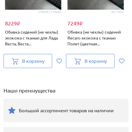
218039 | 218040
R211043
8229
7249
₽
₽
Обивка сидений (не чехлы)
Обивка (не чехлы) сидений
экокожа с тканью для Лада
Recaro экокожа с тканью
Веста, Веста...
Полет (цветная...
(
В корзину
В корзину
Наши преимущества
Большой ассортимент товаров на наличии