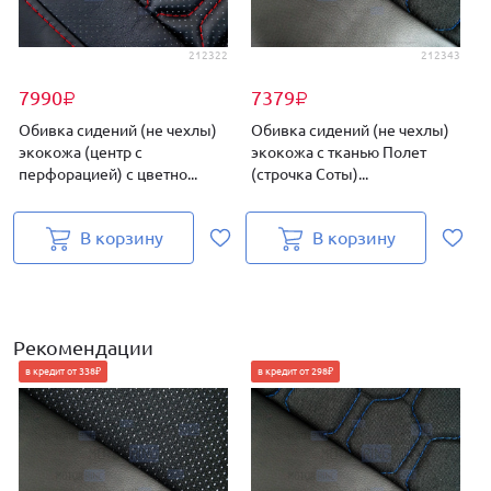
212322
212343
7990
7379
₽
₽
Обивка сидений (не чехлы)
Обивка сидений (не чехлы)
экокожа (центр с
экокожа с тканью Полет
перфорацией) с цветно...
(строчка Соты)...
(
В корзину
В корзину
Рекомендации
в кредит от 338₽
в кредит от 298₽