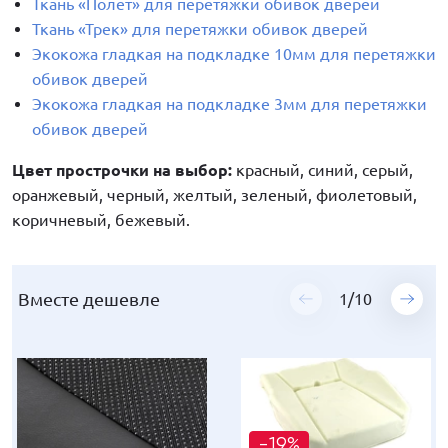
Ткань «Полет» для перетяжки обивок дверей
Ткань «Трек» для перетяжки обивок дверей
Экокожа гладкая на подкладке 10мм для перетяжки
обивок дверей
Экокожа гладкая на подкладке 3мм для перетяжки
обивок дверей
Цвет прострочки на выбор:
красный, синий, серый,
оранжевый, черный, желтый, зеленый, фиолетовый,
коричневый, бежевый.
Вместе дешевле
Вместе дешевле
Вместе дешевле
Вместе дешевле
Вместе дешевле
Вместе дешевле
Вместе дешевле
Вместе дешевле
Вместе дешевле
Вместе дешевле
1
1
1
1
1
1
1
1
1
1
/
/
/
/
/
/
/
/
/
/
10
10
10
10
10
10
10
10
10
10
-19%
-14%
-19%
-19%
-19%
-11%
-10%
-19%
-10%
-10%