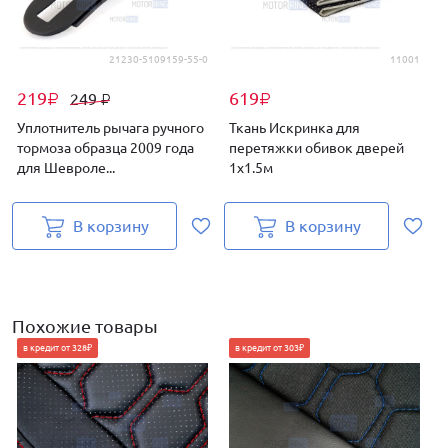
21230-5109159-55-0
11001
219
619
249
₽
₽
₽
Уплотнитель рычага ручного
Ткань Искринка для
тормоза образца 2009 года
перетяжки обивок дверей
для Шевроле...
1х1.5м
В корзину
В корзину
Похожие товары
в кредит от 328₽
в кредит от 303₽