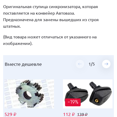
Оригинальная ступица синхронизатора, которая
поставляется на конвейер Автоваза.
Предназначена для замены вышедших из строя
штатных.
(Вид товара может отличаться от указанного на
изображении).
Вместе дешевле
Вместе дешевле
Вместе дешевле
Вместе дешевле
Вместе дешевле
1
1
1
1
1
/
/
/
/
/
5
5
5
5
5
-19%
-18%
-19%
-12%
-19%
529
529
529
529
529
112
162
112
296
143
139
169
139
309
149
₽
₽
₽
₽
₽
₽
₽
₽
₽
₽
₽
₽
₽
₽
₽