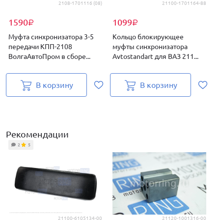
2108-1701116 (08)
21100-1701164-88
1590
1099
₽
₽
Муфта синхронизатора 3-5
Кольцо блокирующее
передачи КПП-2108
муфты синхронизатора
ВолгаАвтоПром в сборе...
Avtostandart для ВАЗ 211...
в
В корзину
В корзину
Рекомендации
2
5
21100-6105134-00
21120-1001316-00