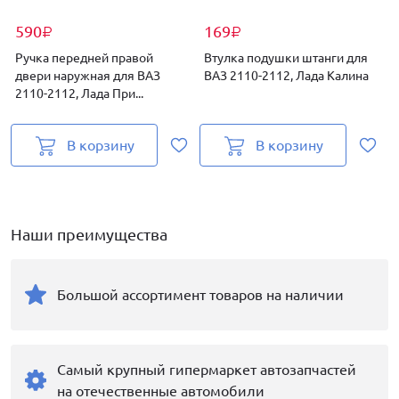
590
169
₽
₽
Ручка передней правой
Втулка подушки штанги для
двери наружная для ВАЗ
ВАЗ 2110-2112, Лада Калина
2110-2112, Лада При...
о
В корзину
В корзину
Наши преимущества
Большой ассортимент товаров на наличии
Самый крупный гипермаркет автозапчастей
на отечественные автомобили