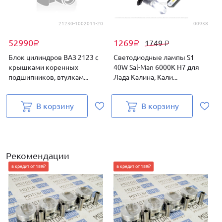
21230-1002011-20
.00938
52990
1269
1749
₽
₽
₽
Блок цилиндров ВАЗ 2123 с
Светодиодные лампы S1
крышками коренных
40W Sal-Man 6000K H7 для
подшипников, втулкам...
Лада Калина, Кали...
В
В корзину
В корзину
Рекомендации
в кредит от 189₽
в кредит от 189₽