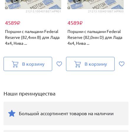
21213.100401867.WPR01
21213.100401887.WPR00
4589
4589
₽
₽
Поршни с пальцами Federal
Поршни с пальцами Federal
Reserve (82,4мм B) для Лада
Reserve (82,0мм D) для Лада
4х4, Нива ...
4х4, Нива ...
М
В корзину
В корзину
Наши преимущества
Большой ассортимент товаров на наличии