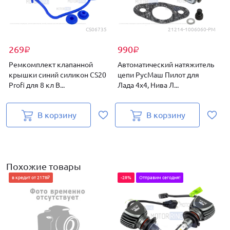
CS06735
21214-1006060-РМ
269
990
₽
₽
Ремкомплект клапанной
Автоматический натяжитель
крышки синий силикон CS20
цепи РусМаш Пилот для
А
Profi для 8 кл В...
Лада 4х4, Нива Л...
Л
В корзину
В корзину
Похожие товары
в кредит от 2178₽
-28%
Отправим сегодня!