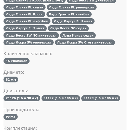
Лада Калина 2 Кросс (ВАЗ 21941)
Лада Веста SW универсал
Лада Гранта FL седан
Лада Гранта FL универсал
Лада Гранта FL Кросс
Лада Гранта FL хэтчбек
Лада Гранта FL лифтбек
Лада Ларгус FL 5 мест
Лада Ларгус FL 7 мест
Лада Веста NG седан
Лада Веста SW NG универсал
Лада Искра седан
Лада Искра SW универсал
Лада Искра SW Cross универсал
Количество клапанов:
16 клапанов
Диаметр:
82 мм
Двигатель:
21126 (1.6 л 98 л.с)
21127 (1.6 л 106 л.с)
21129 (1.6 л 106 л.с)
Производитель:
Prima
Комплектация: