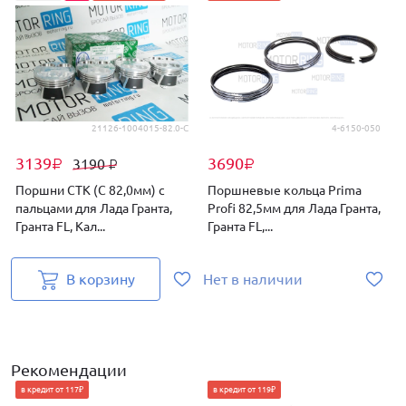
21126-1004015-82.0-C
4-6150-050
3139
3690
3190
₽
₽
₽
Поршни СТК (C 82,0мм) с
Поршневые кольца Prima
пальцами для Лада Гранта,
Profi 82,5мм для Лада Гранта,
R
Гранта FL, Кал...
Гранта FL,...
Г
В корзину
Нет в наличии
Рекомендации
в кредит от 117₽
в кредит от 119₽