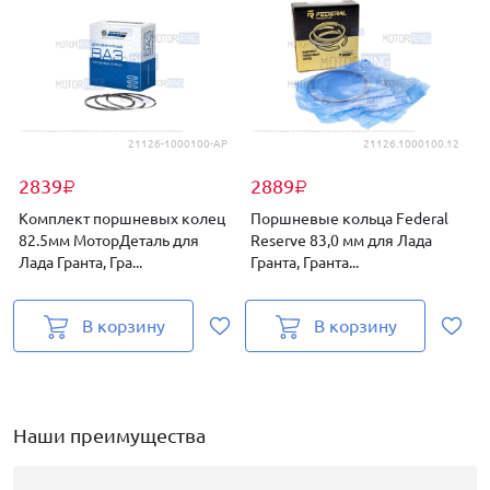
21126-1000100-АР
21126.1000100.12
2839
2889
₽
₽
Комплект поршневых колец
Поршневые кольца Federal
82.5мм МоторДеталь для
Reserve 83,0 мм для Лада
8
Лада Гранта, Гра...
Гранта, Гранта...
Г
В корзину
В корзину
Наши преимущества