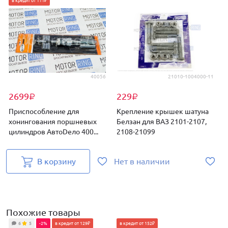
в кредит от 111₽
40056
21010-1004000-11
2699
229
₽
₽
Приспособление для
Крепление крышек шатуна
хонингования поршневых
Белзан для ВАЗ 2101-2107,
цилиндров АвтоDело 400...
2108-21099
В корзину
Нет в наличии
Похожие товары
6
5
-2%
в кредит от 129₽
в кредит от 152₽