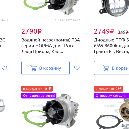
 (4шт)
21126-1307010-15
2790
2749
₽
₽
349
BBC
Водяной насос (помпа) ТЗА
Диодные ПТФ S
шт
серии НОРМА для 16 кл
65W 8600lux дл
Лада Приора, Кал...
Гранта FL, Веста,
В корзину
В корзи
в кредит от 101₽
в кредит от 95₽
Отправим сегодня!
Отправим сегодня!