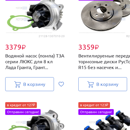
21128-1307010-20
R2
3379
3359
₽
₽
Водяной насос (помпа) ТЗА
Вентилируемые перед
серии ЛЮКС для 8 кл
тормозные диски РусТ
Лада Гранта, Грант...
R15 без насечек и...
В корзину
В корзину
в кредит от 127₽
в кредит от 123₽
Отправим сегодня!
Отправим сегодня!