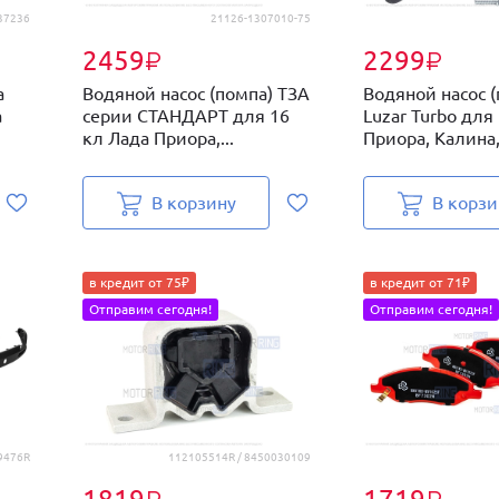
37236
21126-1307010-75
2459
2299
₽
₽
а
Водяной насос (помпа) ТЗА
Водяной насос 
а
серии СТАНДАРТ для 16
Luzar Turbo для
кл Лада Приора,...
Приора, Калина,.
В корзину
В корзи
в кредит от 75₽
в кредит от 71₽
Отправим сегодня!
Отправим сегодня!
9476R
112105514R / 8450030109