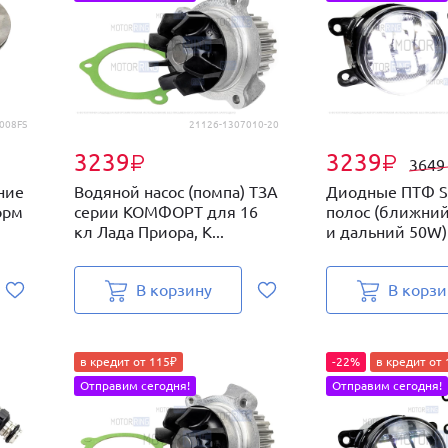
008FS
21126-1307010-20
3239
3239
₽
₽
364
ние
Водяной насос (помпа) ТЗА
Диодные ПТФ Sa
орм
серии КОМФОРТ для 16
полос (ближний
кл Лада Приора, К...
и дальний 50W) 
В корзину
В корзи
в кредит от 115₽
-22%
в кредит от
Отправим сегодня!
Отправим сегодня!