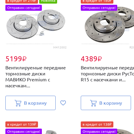
в кредит от 214₽
Новинка
в кредит от 180₽
Отправим сегодня!
Отправим сегодня!
M412002
R2
5199
4389
₽
₽
Вентилируемые передние
Вентилируемые перед
тормозные диски
тормозные диски РусТ
МАВИКО Premium с
R15 с насечками и...
насечкам...
В корзину
В корзину
в кредит от 139₽
в кредит от 138₽
Отправим сегодня!
Отправим сегодня!