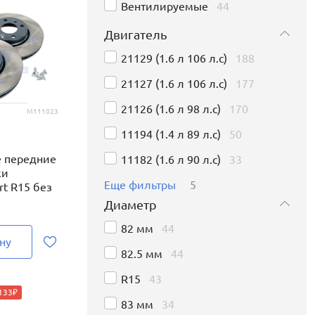
Вентилируемые
44
Двигатель
21129 (1.6 л 106 л.с)
188
21127 (1.6 л 106 л.с)
177
21126 (1.6 л 98 л.с)
170
M111023
11194 (1.4 л 89 л.с)
50
 передние
11182 (1.6 л 90 л.с)
33
ки
Еще фильтры
5
t R15 без
Диаметр
82 мм
44
ну
82.5 мм
44
R15
43
 133₽
83 мм
34