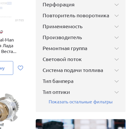
Перфорация
Повторитель поворотника
.01705
Применяемость
9
₽
Производитель
al-Man
я Лада
Ремонтная группа
 Веста...
Световой поток
ну
Система подачи топлива
Тип бампера
Тип оптики
Показать остальные фильтры