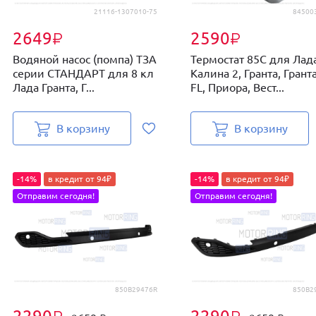
21116-1307010-75
84500
2649
2590
₽
₽
Водяной насос (помпа) ТЗА
Термостат 85C для Лад
серии СТАНДАРТ для 8 кл
Калина 2, Гранта, Грант
Лада Гранта, Г...
FL, Приора, Вест...
В корзину
В корзину
-14%
в кредит от 94₽
-14%
в кредит от 94₽
Отправим сегодня!
Отправим сегодня!
850B29476R
850B2