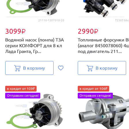
21116-1307010-20
72365 bbc
3099
2990
₽
₽
Водяной насос (помпа) ТЗА
Топливные форсунки 
серии КОМФОРТ для 8 кл
(аналог 8450078060) 4
Лада Гранта, Гр...
под двигатель 211...
В корзину
В корзину
в кредит от 109₽
в кредит от 106₽
Отправим сегодня!
Отправим сегодня!