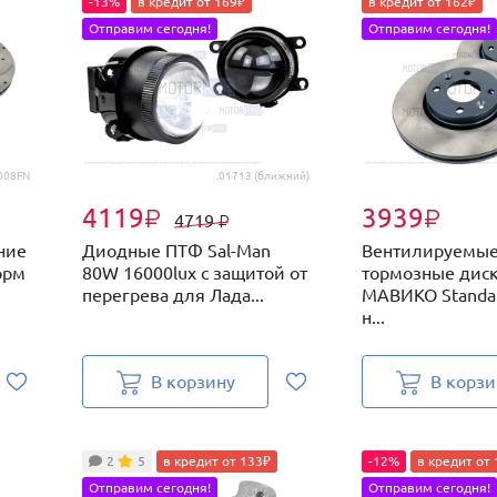
-13%
в кредит от 169₽
в кредит от 162₽
Отправим сегодня!
Отправим сегодня!
008FN
.01713 (ближний)
4119
3939
₽
₽
4719
₽
ние
Диодные ПТФ Sal-Man
Вентилируемые
орм
80W 16000lux с защитой от
тормозные дис
перегрева для Лада...
МАВИКО Standar
н...
В корзину
В корзи
2
5
в кредит от 133₽
-12%
в кредит от
Отправим сегодня!
Отправим сегодня!