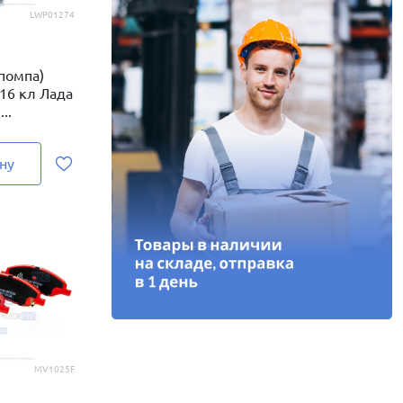
LWP01274
(помпа)
 16 кл Лада
..
ну
MV1025F