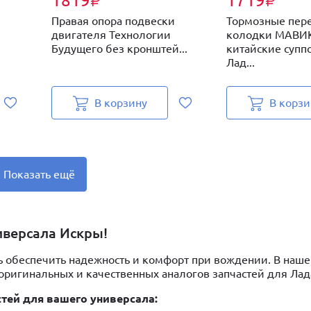
1819
1719
₽
₽
Правая опора подвески
Тормозные пер
двигателя Технологии
колодки МАВИ
Будущего без кронштей...
китайские супп
Лад...
В корзину
В корзи
Показать ещё
иверсала Искры!
ь обеспечить надежность и комфорт при вождении. В наше
 оригинальных и качественных аналогов запчастей для Лад
стей для вашего универсала: