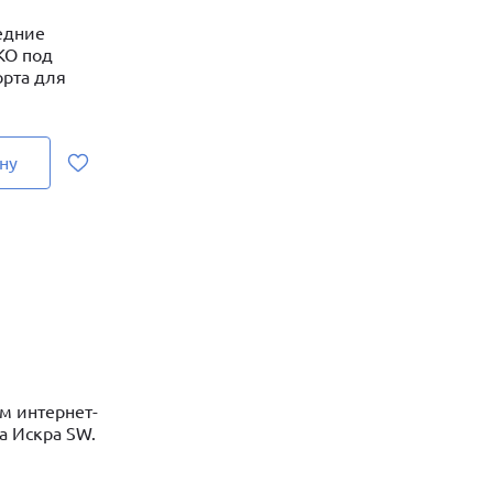
едние
КО под
орта для
ну
м интернет-
а Искра SW.