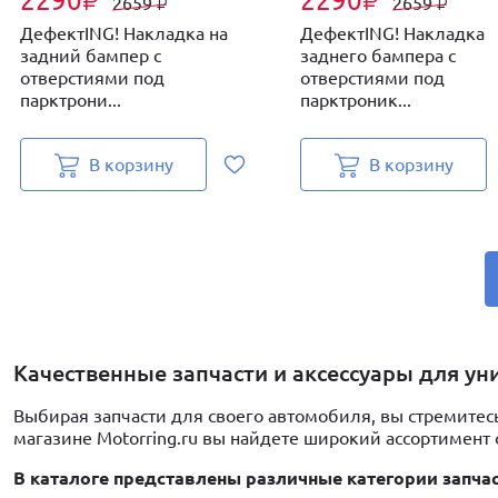
2290
2290
₽
₽
2659
2659
₽
₽
ДефектING! Накладка на
ДефектING! Накладка
задний бампер с
заднего бампера с
отверстиями под
отверстиями под
парктрони...
парктроник...
В корзину
В корзину
Качественные запчасти и аксессуары для ун
Выбирая запчасти для своего автомобиля, вы стремитес
магазине Motorring.ru вы найдете широкий ассортимент
В каталоге представлены различные категории запча