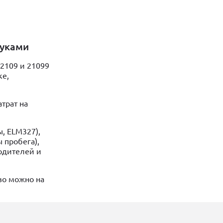
руками
2109 и 21099
ке,
трат на
, ELM327),
 пробега),
водителей и
во можно на