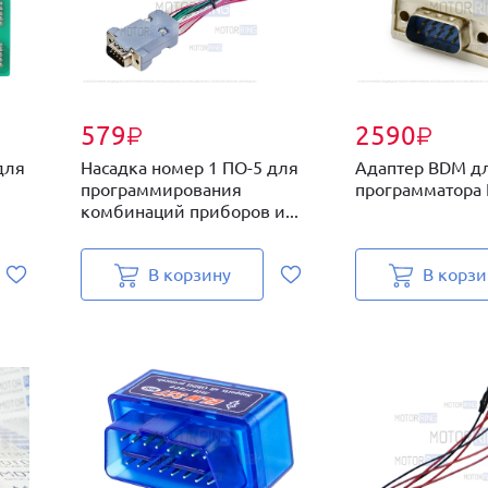
579
2590
₽
₽
для
Насадка номер 1 ПО-5 для
Адаптер BDM д
программирования
программатора
комбинаций приборов и...
В корзину
В корзи