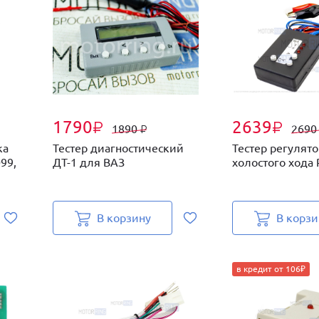
1790
2639
₽
₽
1890
269
₽
ка
Тестер диагностический
Тестер регулято
99,
ДТ-1 для ВАЗ
холостого хода
В корзину
В корзи
в кредит от 106₽