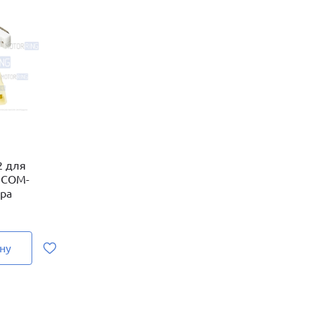
2 для
 COM-
ра
ну