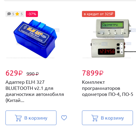
5
5
-37%
в кредит от 325₽
629
7899
₽
₽
990
₽
Адаптер ELM 327
Комплект
BLUETOOTH v2.1 для
программаторов
диагностики автомобиля
одометров ПО-4, ПО-5
(Китай...
В корзину
В корзину