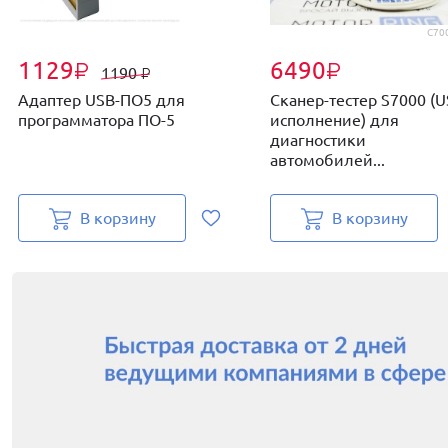
C700
1129
6490
₽
₽
1190
₽
Адаптер USB-ПО5 для
Сканер-тестер S7000 (
программатора ПО-5
исполнение) для
диагностики
автомобилей...
В корзину
В корзину