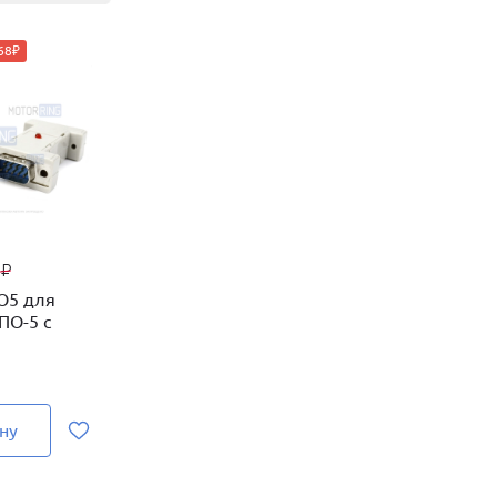
68₽
0
₽
О5 для
ПО-5 с
ну