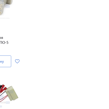
ля
 ПО-5
ну