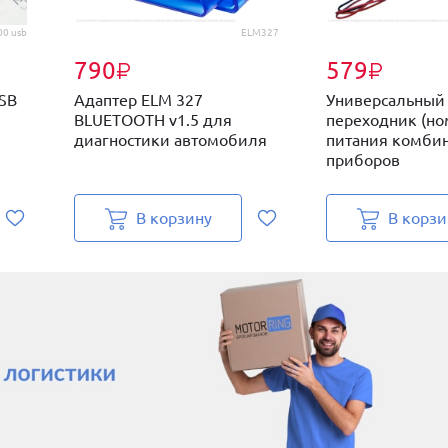
0 usb
ELM327
790
579
₽
₽
USB
Адаптер ELM 327
Универсальный
BLUETOOTH v1.5 для
переходник (но
диагностики автомобиля
питания комби
приборов
В корзину
В корзи