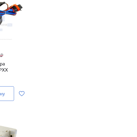
0
₽
ра
 РХХ
ну