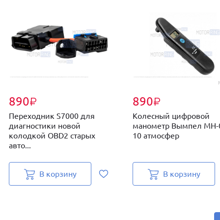
890
890
₽
₽
Переходник S7000 для
Колесный цифровой
диагностики новой
манометр Вымпел МН-
колодкой OBD2 старых
10 атмосфер
авто...
В корзину
В корзину