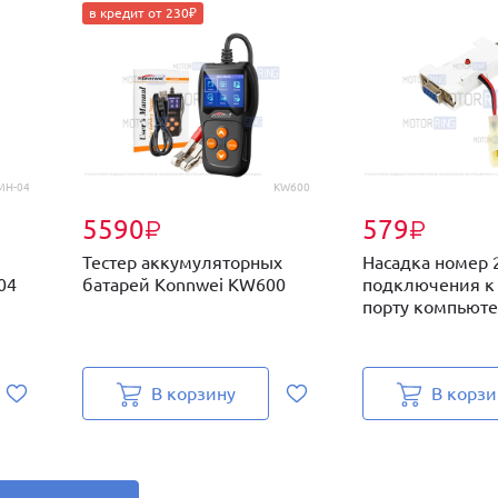
в кредит от 230₽
МН-04
KW600
5590
579
₽
₽
Тестер аккумуляторных
Насадка номер 
04
батарей Konnwei KW600
подключения к
порту компьюте
В корзину
В корзи