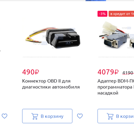
-3%
в кредит от 1
490
4079
₽
₽
419
Коннектор OBD II для
Адаптер BDM-П
диагностики автомобиля
программатора 
насадкой
В корзину
В корзи