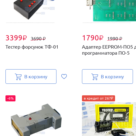
3399
1790
₽
₽
3690
1990
₽
₽
Тестер форсунок ТФ-01
Адаптер EEPROM-ПО5 
программатора ПО-5
В корзину
В корзину
-6%
в кредит от 267₽