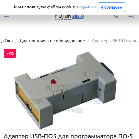
Старая версия сайта еще доступна.
Перейти
Мы используем файлы cookie.
Я согласен
Подробнее
да Ока
Диагностическое оборудование
Адаптер USB-ПО5 для...
-6%
Адаптер USB-ПО5 для программатора ПО-5