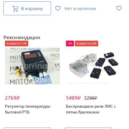
В корзину
Нет в наличии
Рекомендации
в кредит от 114₽
-6%
в кредит от 226₽
2769
5489
5790
₽
₽
₽
Регулятор температуры
Беспроводное реле ЛИС с
бытовой РТБ
пятью брелоками