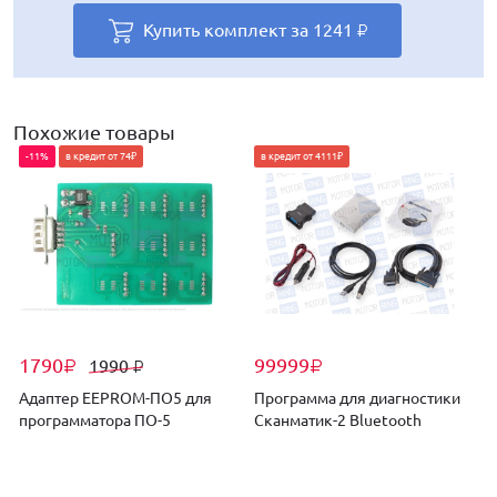
Купить комплект за
Купить комплект за
1265
1379
₽
₽
Купить комплект за
Купить комплект за
Купить комплект за
1241
1241
1249
₽
₽
₽
Похожие товары
-11%
в кредит от 74₽
в кредит от 4111₽
1790
99999
1990
₽
₽
₽
Адаптер EEPROM-ПО5 для
Программа для диагностики
программатора ПО-5
Сканматик-2 Bluetooth
к