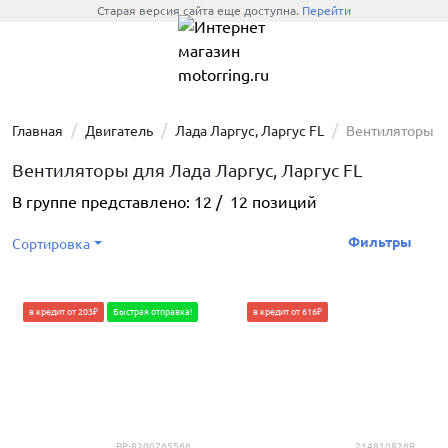
Старая версия сайта еще доступна.
Перейти
Главная
Двигатель
Лада Ларгус, Ларгус FL
Вентиляторы
Вентиляторы для Лада Ларгус, Ларгус FL
В группе представлено:
12
/
12
позиций
Фильтры
Сортировка
в кредит от 203₽
Быстрая отправка!
в кредит от 616₽
BP-8200765566
214810826R