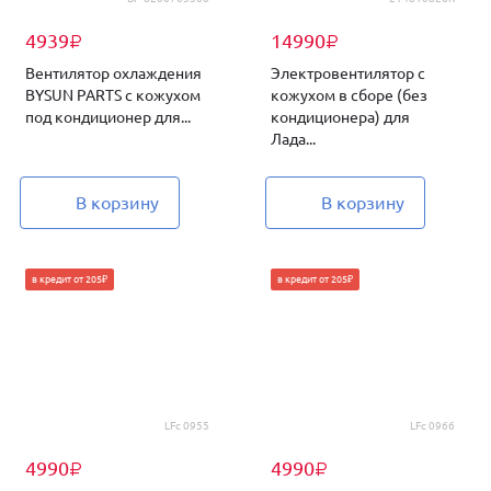
4939
14990
₽
₽
Вентилятор охлаждения
Электровентилятор с
BYSUN PARTS с кожухом
кожухом в сборе (без
под кондиционер для...
кондиционера) для
Лада...
В корзину
В корзину
в кредит от 205₽
в кредит от 205₽
LFс 0955
LFс 0966
4990
4990
₽
₽