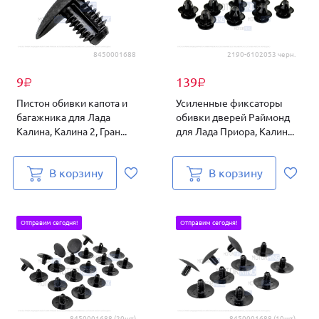
8450001688
2190-6102053 черн.
9
139
₽
₽
Пистон обивки капота и
Усиленные фиксаторы
багажника для Лада
обивки дверей Раймонд
Калина, Калина 2, Гран...
для Лада Приора, Калин...
В корзину
В корзину
Отправим сегодня!
Отправим сегодня!
8450001688 (20шт)
8450001688 (10шт)