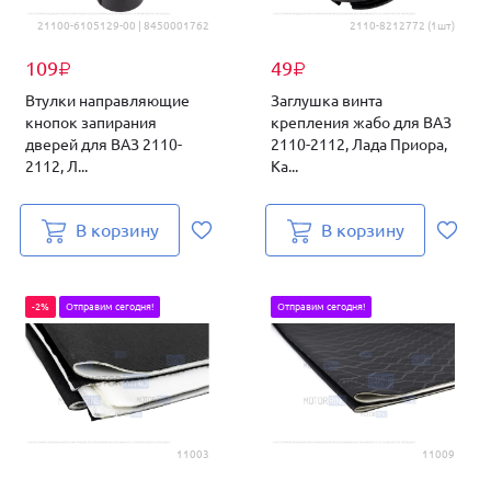
21100-6105129-00 | 8450001762
2110-8212772 (1шт)
109
49
₽
₽
Втулки направляющие
Заглушка винта
кнопок запирания
крепления жабо для ВАЗ
дверей для ВАЗ 2110-
2110-2112, Лада Приора,
2112, Л...
Ка...
В корзину
В корзину
-2%
Отправим сегодня!
Отправим сегодня!
11003
11009