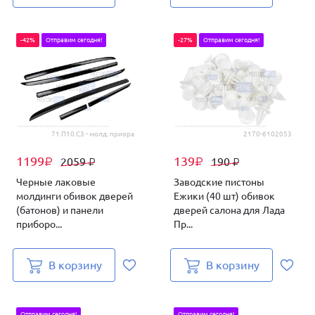
-42%
Отправим сегодня!
-27%
Отправим сегодня!
71.П10.С3 - молд. приора
2170-6102053
1199
139
2059
190
₽
₽
₽
₽
Черные лаковые
Заводские пистоны
молдинги обивок дверей
Ежики (40 шт) обивок
(батонов) и панели
дверей салона для Лада
приборо...
Пр...
В корзину
В корзину
Отправим сегодня!
Отправим сегодня!