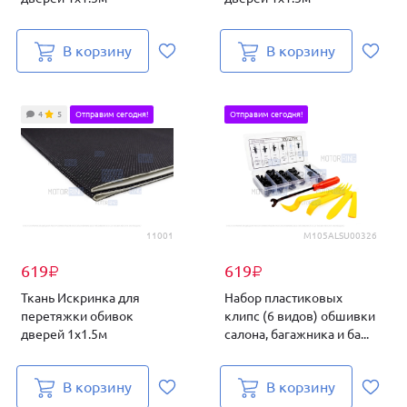
В корзину
В корзину
4
5
Отправим сегодня!
Отправим сегодня!
11001
M105ALSU00326
619
619
₽
₽
Ткань Искринка для
Набор пластиковых
перетяжки обивок
клипс (6 видов) обшивки
дверей 1х1.5м
салона, багажника и ба...
В корзину
В корзину