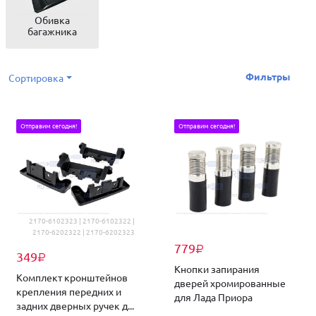
Обивка
багажника
Фильтры
Сортировка
Отправим сегодня!
Отправим сегодня!
2170-6102323 | 2170-6102322 |
2170-6202322 | 2170-6202323
779
₽
349
₽
Кнопки запирания
Комплект кронштейнов
дверей хромированные
крепления передних и
для Лада Приора
задних дверных ручек д...