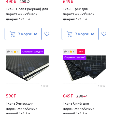
490
649
499
₽
₽
₽
Ткань Полет (черная) для
Ткань Трек для
перетяжки обивок
перетяжки обивок
дверей 1х1.5м
дверей 1х1.5м
В корзину
В корзину
10
5
Отправим сегодня!
1
5
-18%
Отправим сегодня!
11000
11002
590
649
790
₽
₽
₽
Ткань Ультра для
Ткань Скиф для
перетяжки обивок
перетяжки обивок
дверей 1х1.5м
дверей 1х1.5м