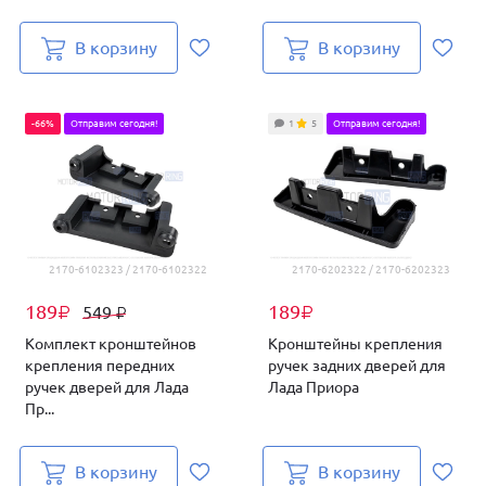
В корзину
В корзину
-66%
Отправим сегодня!
1
5
Отправим сегодня!
2170-6102323 / 2170-6102322
2170-6202322 / 2170-6202323
189
189
549
₽
₽
₽
Комплект кронштейнов
Кронштейны крепления
крепления передних
ручек задних дверей для
ручек дверей для Лада
Лада Приора
Пр...
В корзину
В корзину