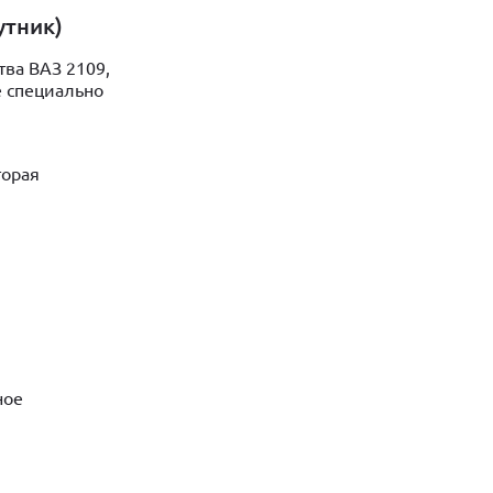
утник)
ва ВАЗ 2109,
е специально
торая
ное