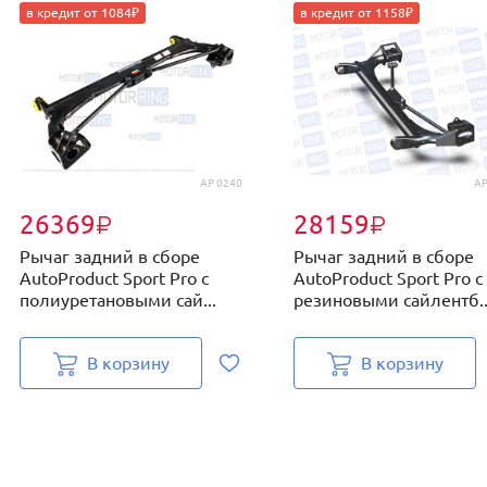
в кредит от 1084₽
в кредит от 1158₽
AP 0240
AP
26369
28159
₽
₽
Рычаг задний в сборе
Рычаг задний в сборе
AutoProduct Sport Pro с
AutoProduct Sport Pro с
полиуретановыми сай...
резиновыми сайлентб..
В корзину
В корзину