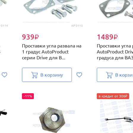
 0114
AP 0110
939
1489
₽
₽
а
Проставки угла развала на
Проставки угла
5
1 градус AutoProduct
AutoProduct Driv
серии Drive для В...
градуса для ВАЗ.
В корзину
В корзи
-11%
в кредит от 306₽