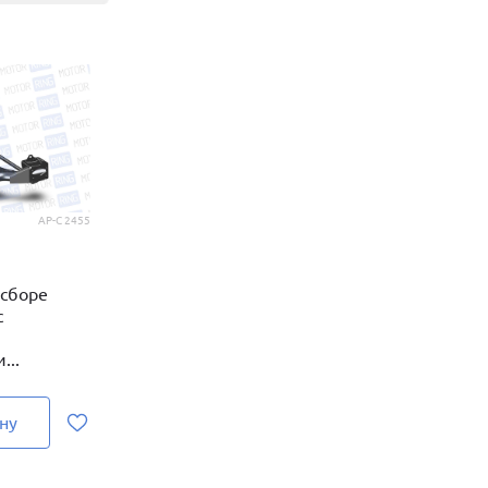
АР-С 2455
 сборе
с
...
ну