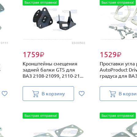
Быстрая отправка!
Быстрая отправка!
 0111
ES-00502
1759
1529
₽
₽
а
Кронштейны смещения
Проставки угла
5
задней балки GTS для
AutoProduct Driv
ВАЗ 2108-21099, 2110-21...
градуса для ВАЗ 
В корзину
В корзи
Быстрая отправка!
Быстрая отправка!