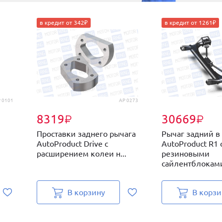
в кредит от 342₽
в кредит от 1261₽
 0101
AP 0273
8319
30669
₽
₽
Проставки заднего рычага
Рычаг задний в
AutoProduct Drive с
AutoProduct R1 
расширением колеи н...
резиновыми
сайлентблоками
В корзину
В корзи