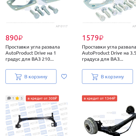
AP 0117
AP
890
1579
₽
₽
Проставки угла развала
Проставки угла развал
AutoProduct Drive на 1
AutoProduct Drive на 3.
градус для ВАЗ 210...
градуса для ВАЗ...
В корзину
В корзину
1
5
в кредит от 308₽
в кредит от 1344₽