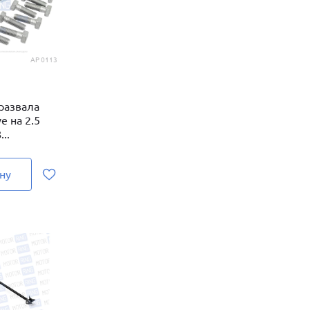
AP 0113
 развала
e на 2.5
..
ну