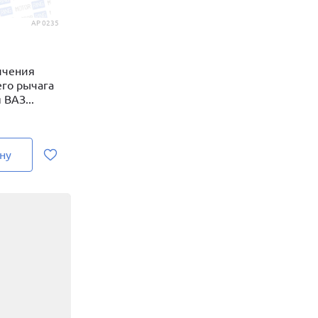
AP 0235
ичения
его рычага
 ВАЗ...
ну