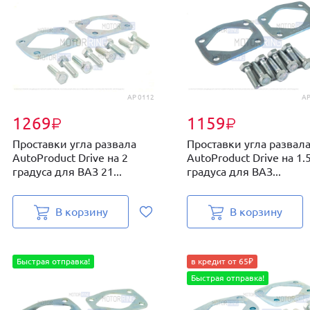
AP 0112
AP
1269
1159
₽
₽
Проставки угла развала
Проставки угла развал
AutoProduct Drive на 2
AutoProduct Drive на 1.
градуса для ВАЗ 21...
градуса для ВАЗ...
В корзину
В корзину
Быстрая отправка!
в кредит от 65₽
Быстрая отправка!