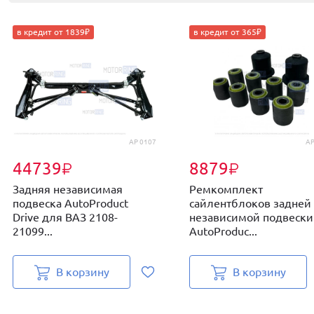
в кредит от 1839₽
в кредит от 365₽
AP 0107
AP
44739
8879
₽
₽
Задняя независимая
Ремкомплект
подвеска AutoProduct
сайлентблоков задней
Drive для ВАЗ 2108-
независимой подвески
21099...
AutoProduc...
В корзину
В корзину