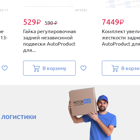
02-11
AP 0583
529
7449
₽
₽
590
₽
ре
Гайка регулировочная
Комплект увел
13-
задней независимой
жесткости задн
подвески AutoProduct
AutoProduct для
для...
В корзину
В корзи