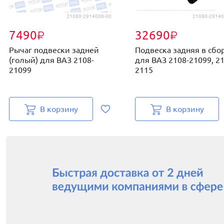
21080-2914008-00
21080-29140
7490
32690
₽
₽
Рычаг подвески задней
Подвеска задняя в сбо
(голый) для ВАЗ 2108-
для ВАЗ 2108-21099, 21
21099
2115
В корзину
В корзину