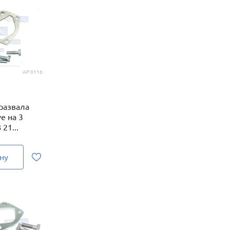
AP 0116
 развала
e на 3
21...
ну