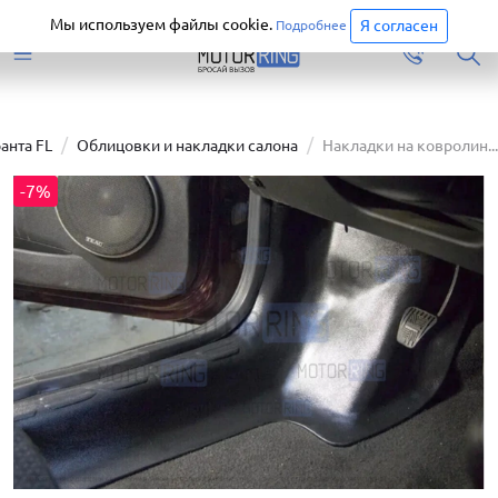
Старая версия сайта еще доступна.
Перейти
Мы используем файлы cookie.
Я согласен
Подробнее
ранта FL
Облицовки и накладки салона
Накладки на ковролин...
-7%