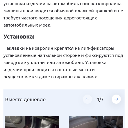
установки изделий на автомобиль очистка ковролина
машины производится обычной влажной тряпкой и не
требует частого посещения дорогостоящих
автомобильных моек.
Установка:
Накладки на ковролин крепятся на лип-фиксаторы
установленные на тыльной стороне и фиксируются под
заводские уплотнители автомобиля. Установка
изделий производится в штатные места и
осуществляется даже в гаражных условиях.
Вместе дешевле
Вместе дешевле
Вместе дешевле
Вместе дешевле
Вместе дешевле
Вместе дешевле
Вместе дешевле
1
1
1
1
1
1
1
/
/
/
/
/
/
/
7
7
7
7
7
7
7