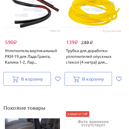
РКИ-19
бухта желтая
590
139
249
₽
₽
₽
Уплотнитель вертикальный
Трубка для доработки
РКИ-19 для Лада Гранта,
уплотнителей опускных
Калина 1-2, Лар...
стекол (4 метра) для...
(
В корзину
В корзину
Похожие товары
в кредит от 119₽