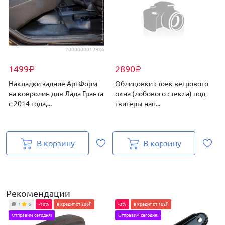
2000000019826
1499
2890
₽
₽
Накладки задние АртФорм
Облицовки стоек ветрового
на ковролин для Лада Гранта
окна (лобового стекла) под
с 2014 года,...
твитеры нап...
Г
В корзину
В корзину
Рекомендации
1
5
-10%
в кредит от 206₽
-3%
в кредит от 102₽
Отправим сегодня!
Отправим сегодня!