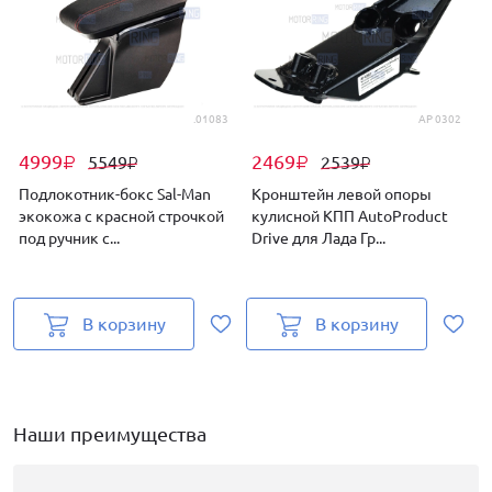
.01083
AP 0302
4999
2469
5549
2539
₽
₽
₽
₽
Подлокотник-бокс Sal-Man
Кронштейн левой опоры
экокожа с красной строчкой
кулисной КПП AutoProduct
под ручник с...
Drive для Лада Гр...
(
В корзину
В корзину
Наши преимущества