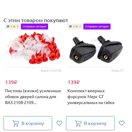
С этим товаром покупают
5
5
Отправим сегодня!
3
5
Отправим сегодня!
(евро к-т) 2108
Мерс GT
139
139
₽
₽
Пистоны (ежики) усиленные
Комплект веерных
обивок дверей салона для
форсунок Мерс GT
ВАЗ 2108-2109...
универсальных на гайке
2
В корзину
В корзину