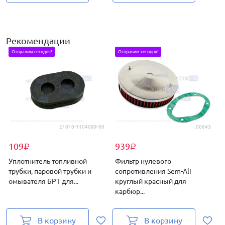
Рекомендации
Отправим сегодня!
Отправим сегодня!
21010-1104089-00
.00643
109
939
₽
₽
Уплотнитель топливной
Фильтр нулевого
трубки, паровой трубки и
сопротивления Sem-Ali
омывателя БРТ для...
круглый красный для
2
карбюр...
В корзину
В корзину