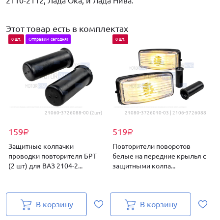
2110-2112, Лада Ока, и Лада Нива.
Этот товар есть в комплектах
0 шт.
Отправим сегодня!
0 шт.
21060-3726088-00 (2шт)
21080-3726010-03 | 2106-3726088
159
519
₽
₽
Защитные колпачки
Повторители поворотов
проводки повторителя БРТ
белые на передние крылья с
(2 шт) для ВАЗ 2104-2...
защитными колпа...
В корзину
В корзину