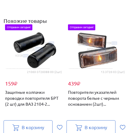
Похожие товары
Отправим сегодня!
Отправим сегодня!
21060-3726088-00 (2шт)
13.3726-03 (2шт)
159
439
₽
₽
Защитные колпачки
Повторители указателей
проводки повторителя БРТ
поворота белые с черным
(2 шт) для ВАЗ 2104-2...
основанием (2шт)...
д
В корзину
В корзину