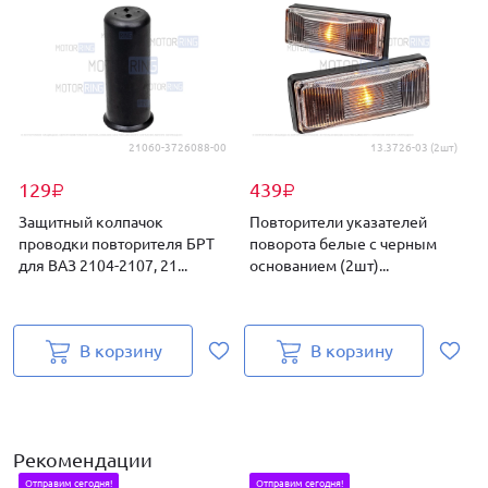
21060-3726088-00
13.3726-03 (2шт)
129
439
₽
₽
Защитный колпачок
Повторители указателей
проводки повторителя БРТ
поворота белые с черным
для ВАЗ 2104-2107, 21...
основанием (2шт)...
д
В корзину
В корзину
Рекомендации
Отправим сегодня!
Отправим сегодня!