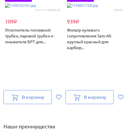
21010-1104089-00
.00643
109
939
₽
₽
Уплотнитель топливной
Фильтр нулевого
трубки, паровой трубки и
сопротивления Sem-Ali
омывателя БРТ для...
круглый красный для
2
карбюр...
В корзину
В корзину
Наши преимущества