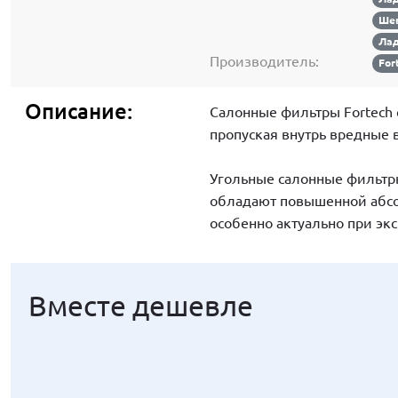
Шев
Лад
Производитель:
For
Описание:
Салонные фильтры Fortech 
пропуская внутрь вредные в
Угольные салонные фильтры
обладают повышенной абсо
особенно актуально при эк
Вместе дешевле
Вместе дешевле
Вместе дешевле
Вместе дешевле
Вместе дешевле
Вместе дешевле
Вместе дешевле