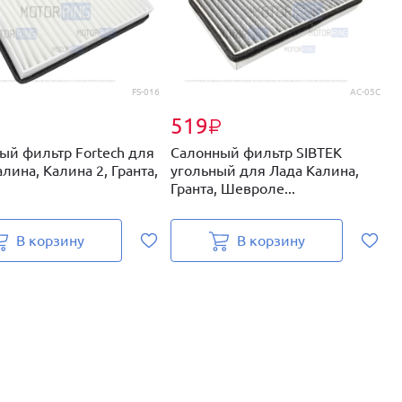
FS-016
AC-05C
519
₽
₽
ый фильтр Fortech для
Салонный фильтр SIBTEK
Ф
лина, Калина 2, Гранта,
угольный для Лада Калина,
Л
Гранта, Шевроле...
Н
В корзину
В корзину