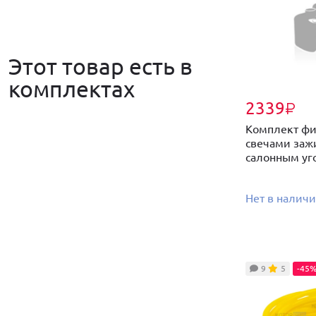
Этот товар есть в
комплектах
2339
₽
Комплект фи
свечами заж
салонным уг
Нет в налич
9
5
-45