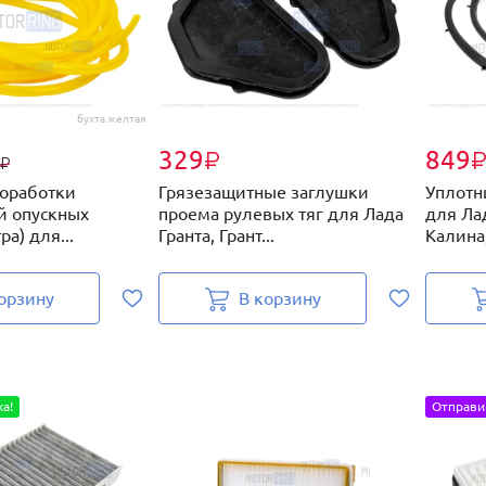
бухта желтая
329
849
₽
₽
доработки
Грязезащитные заглушки
Уплотн
й опускных
проема рулевых тяг для Лада
для Лад
ра) для...
Гранта, Грант...
Калина,
орзину
В корзину
а!
Отправи