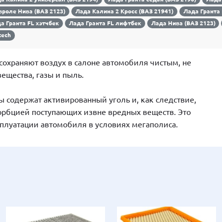
роле Нива (ВАЗ 2123)
Лада Калина 2 Кросс (ВАЗ 21941)
Лада Гранта 
а Гранта FL хэтчбек
Лада Гранта FL лифтбек
Лада Нива (ВАЗ 2123)
tech
сохраняют воздух в салоне автомобиля чистым, не
ещества, газы и пыль.
 содержат активированный уголь и, как следствие,
рбцией поступающих извне вредных веществ. Это
сплуатации автомобиля в условиях мегаполиса.