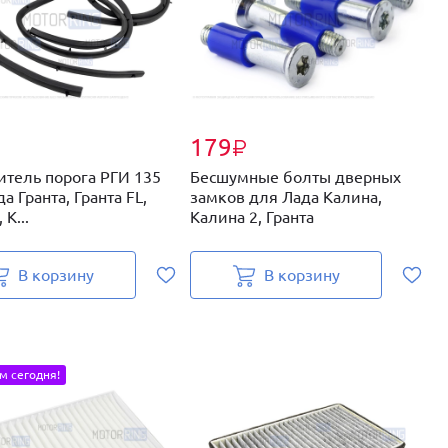
179
₽
₽
итель порога РГИ 135
Бесшумные болты дверных
В
а Гранта, Гранта FL,
замков для Лада Калина,
д
 К...
Калина 2, Гранта
2
В корзину
В корзину
м сегодня!