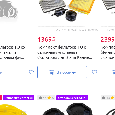
FO-014 M | FF-002 | FA-022 | FS-016C
FO-014
1369
2399
₽
льтров ТО со
Комплект фильтров ТО с
Компле
игания и
салонным угольным
(фильт
ольным фи...
фильтром для Лада Калин...
с салон
ии
В корзину
%
Отправим сегодня!
11
5
Отправим сегодня!
13