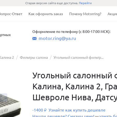
Старая версия сайта еще доступна.
Перейти
Вопрос-Ответ
Как оформить заказ
Почему Motorring?
Акци
Оформление по телефону (с 8:00-17:00 МСК):
артных
motor.ring@ya.ru
Калина 2
Фильтры салона
Угольный салонный фильтр...
Угольный салонный ф
Калина, Калина 2, Гра
Шевроле Нива, Датс
-1400
Узнайте как купить дешевле
₽
Нашли дешевле? Снизим цену!
узнать 
—