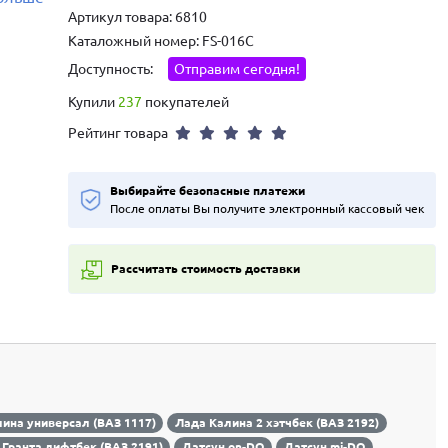
Артикул товара: 6810
Каталожный номер: FS-016C
Доступность:
Отправим сегодня!
Купили
237
покупателей
Рейтинг товара
Выбирайте безопасные платежи
После оплаты Вы получите электронный кассовый чек
Рассчитать стоимость доставки
ина универсал (ВАЗ 1117)
Лада Калина 2 хэтчбек (ВАЗ 2192)
 Гранта лифтбек (ВАЗ 2191)
Датсун on-DO
Датсун mi-DO