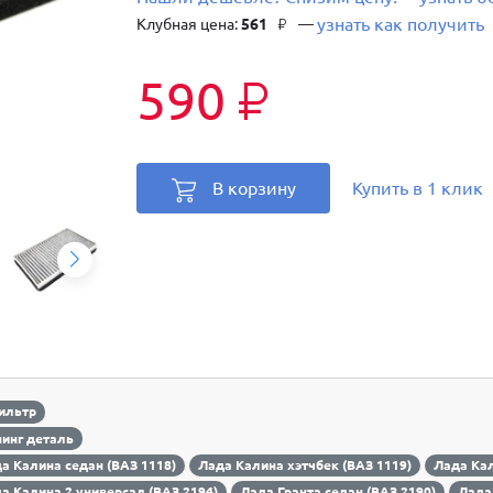
узнать как получить
Клубная цена:
561
—
₽
590
₽
В корзину
Купить в 1 клик
ильтр
инг деталь
а Калина седан (ВАЗ 1118)
Лада Калина хэтчбек (ВАЗ 1119)
Лада Кал
а Калина 2 универсал (ВАЗ 2194)
Лада Гранта седан (ВАЗ 2190)
Лада