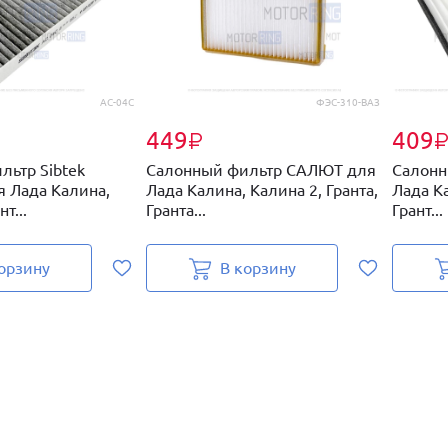
AC-04C
ФЭС-310-ВАЗ
449
409
₽
льтр Sibtek
Салонный фильтр САЛЮТ для
Салонн
я Лада Калина,
Лада Калина, Калина 2, Гранта,
Лада Ка
т...
Гранта...
Грант...
орзину
В корзину