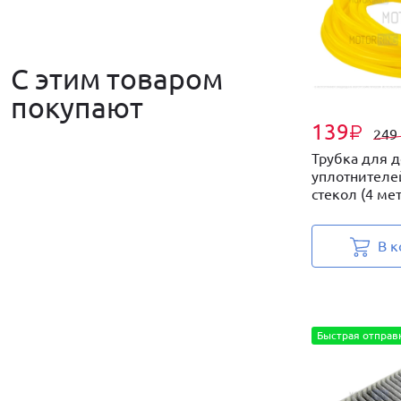
С этим товаром
покупают
139
₽
249
Трубка для 
уплотнителе
стекол (4 мет
В к
Быстрая отправк