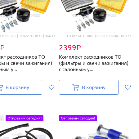
 M | FF-002 | FA-022 | FS-016C | NGK 13
FO-014 M | FF-002 | FA-022 | FS-016C | NGK 11
2399
₽
₽
кт расходников ТО
Комплект расходников ТО
ры и свечи зажигания)
(фильтры и свечи зажигания)
ным у...
с салонным у...
В корзину
В корзину
5
Отправим сегодня!
Отправим сегодня!