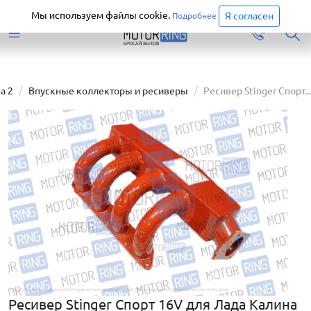
Старая версия сайта еще доступна.
Перейти
Мы используем файлы cookie.
Я согласен
Подробнее
а 2
Впускные коллекторы и ресиверы
Ресивер Stinger Спорт...
Ресивер Stinger Спорт 16V для Лада Калина