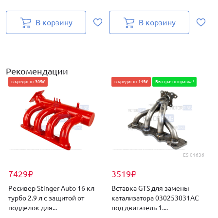
В корзину
В корзину
Рекомендации
в кредит от 305₽
в кредит от 145₽
Быстрая отправка!
ES-01636
7429
3519
₽
₽
Ресивер Stinger Auto 16 кл
Вставка GTS для замены
Р
турбо 2.9 л с защитой от
катализатора 030253031AC
подделок для...
под двигатель 1....
2