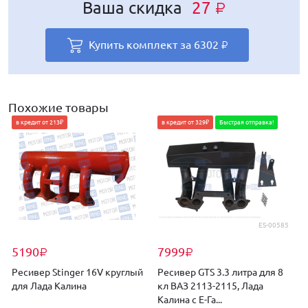
Ваша скидка
Ваша скидка
Ваша скидка
Ваша скидка
Ваша скидка
27
33
27
59
29
₽
₽
₽
₽
₽
Ваша скидка
226
₽
Купить комплект за
Купить комплект за
Купить комплект за
Купить комплект за
Купить комплект за
6302
6326
6302
6440
6310
₽
₽
₽
₽
₽
Купить комплект за
7153
₽
Похожие товары
в кредит от 213₽
в кредит от 329₽
Быстрая отправка!
ES-00585
5190
7999
₽
₽
Ресивер Stinger 16V круглый
Ресивер GTS 3.3 литра для 8
Р
для Лада Калина
кл ВАЗ 2113-2115, Лада
к
Калина с Е-Га...