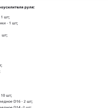
роусилителя руля:
1 шт;
ки - 1 шт;
 шт;
т;
;
 10 шт;
едное D16 - 2 шт;
едное D14 -2 шт;