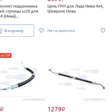
плект подшипника
Цепь ГРМ для Лада Нива 4х4,
К
ей ступицы ss20 для
Шевроле Нива
P
4 (Нива)...
Н
В корзину
Нет в наличии
 от 75₽
21230-3408018-00
21214-3408100-11
1279
₽
₽