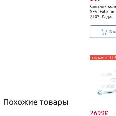
Сальник кол
SEVI Extreme
2107, Лада...
В к
в кредит от 111
Похожие товары
2699
₽