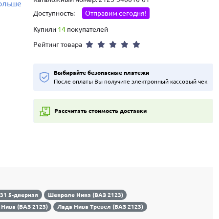
больше
Доступность:
Отправим сегодня!
Купили
14
покупателей
Рейтинг товара
Выбирайте безопасные платежи
После оплаты Вы получите электронный кассовый чек
Рассчитать стоимость доставки
131 5-дверная
Шевроле Нива (ВАЗ 2123)
 Нива (ВАЗ 2123)
Лада Нива Тревел (ВАЗ 2123)