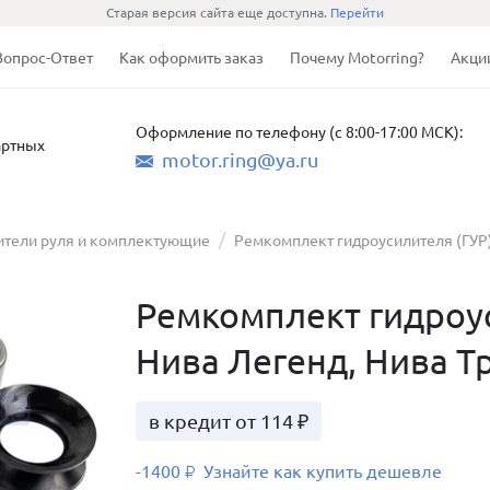
Старая версия сайта еще доступна.
Перейти
Вопрос-Ответ
Как оформить заказ
Почему Motorring?
Акци
Оформление по телефону (с 8:00-17:00 МСК):
артных
motor.ring@ya.ru
ители руля и комплектующие
Ремкомплект гидроусилителя (ГУР).
Ремкомплект гидроус
Нива Легенд, Нива Т
в кредит от 114 ₽
-1400
Узнайте как купить дешевле
₽