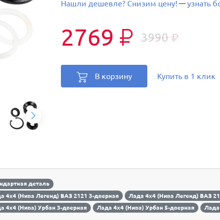
Нашли дешевле? Снизим цену!
узнать 
—
2769
₽
3990
₽
В корзину
Купить в 1 клик
ндартная деталь
а 4х4 (Нива Легенд) ВАЗ 2121 3-дверная
Лада 4х4 (Нива Легенд) ВАЗ 2
а 4х4 (Нива) Урбан 3-дверная
Лада 4х4 (Нива) Урбан 5-дверная
Лада