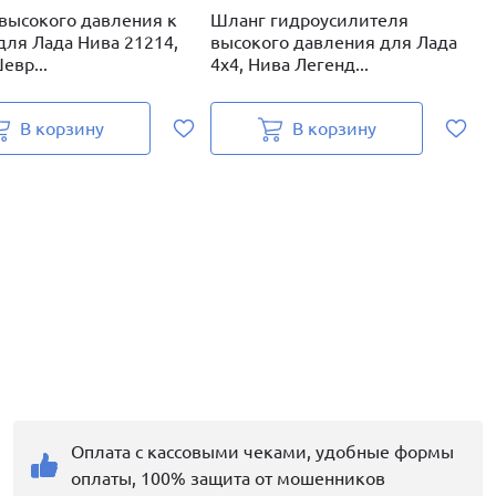
высокого давления к
Шланг гидроусилителя
Б
 для Лада Нива 21214,
высокого давления для Лада
в
евр...
4х4, Нива Легенд...
д
В корзину
В корзину
Оплата с кассовыми чеками, удобные формы
оплаты, 100% защита от мошенников