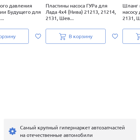
ого давления
Пластины насоса ГУРа для
Шланг 
гии Будущего для
Лада 4х4 (Нива) 21213, 21214,
насосу
..
2131, Шев...
2131, Ш
орзину
В корзину
Самый крупный гипермаркет автозапчастей
на отечественные автомобили