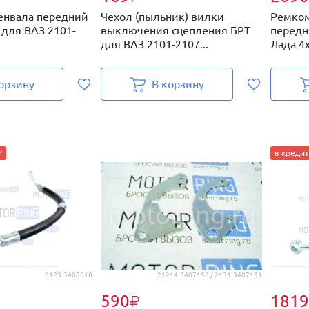
енвала передний
Чехол (пыльник) вилки
Ремком
 для ВАЗ 2101-
выключения сцепления БРТ
передн
для ВАЗ 2101-2107...
Лада 4х
орзину
В корзину
₽
в кредит
2123-3408018
21214-3407152 / 2131-3407151
590
1819
₽