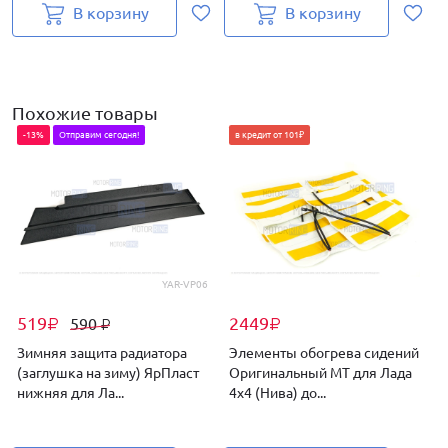
В корзину
В корзину
Похожие товары
-13%
Отправим сегодня!
в кредит от 101₽
YAR-VP06
519
2449
590
₽
₽
₽
Зимняя защита радиатора
Элементы обогрева сидений
(заглушка на зиму) ЯрПласт
Оригинальный МТ для Лада
нижняя для Ла...
4х4 (Нива) до...
т