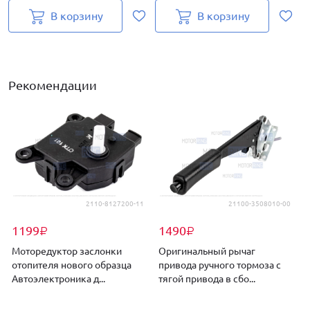
В корзину
В корзину
Рекомендации
2110-8127200-11
21100-3508010-00
1199
1490
₽
₽
Моторедуктор заслонки
Оригинальный рычаг
отопителя нового образца
привода ручного тормоза с
Автоэлектроника д...
тягой привода в сбо...
В