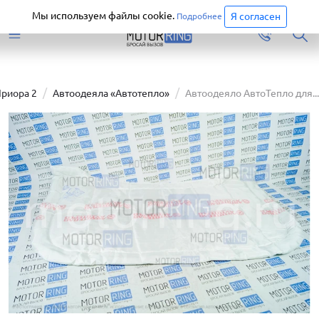
Старая версия сайта еще доступна.
Перейти
Мы используем файлы cookie.
Я согласен
Подробнее
Приора 2
Автоодеяла «Автотепло»
Автоодеяло АвтоТепло для...