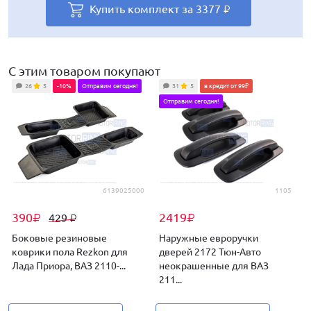
Купить комплект за
Купить комплект за
Купить комплект за
Купить комплект за
Купить комплект за
Купить комплект за
Купить комплект за
Купить комплект за
3377
3231
3005
3167
2932
3532
2802
3829
₽
₽
₽
₽
₽
₽
₽
₽
Купить комплект за
4904
₽
С этим товаром покупают
26
5
-10%
Отправим сегодня!
31
5
в кредит от 99₽
Отправим сегодня!
6139025000
1105
390
2419
429
₽
₽
₽
Боковые резиновые
Наружные евроручки
коврики пола Rezkon для
дверей 2172 Тюн-Авто
Лада Приора, ВАЗ 2110-...
неокрашенные для ВАЗ
211...