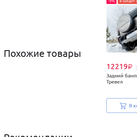
-9%
в кредит 
Похожие товары
12219
₽
Задний бамп
Тревел
В к