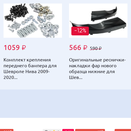
-12%
-13%
1059
1059
566
507
₽
₽
₽
₽
590
529
₽
₽
Комплект крепления
Комплект крепления
Оригинальные реснички-
Шильдик-эмблема
переднего бампера для
переднего бампера для
накладки фар нового
черный матовый на
Шевроле Нива 2009-
Шевроле Нива 2009-
образца нижние для
решетку радиатора для
2020...
2020...
Шев...
Шевроле...