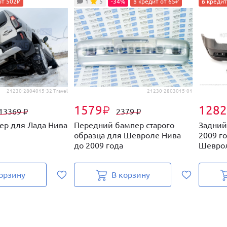
от 502₽
1
5
-34%
в кредит от 65₽
в кредит
21230-2804015-32 Travel
21230-2803015-01
1579
1282
₽
13369
2379
₽
₽
ер для Лада Нива
Передний бампер старого
Задний
образца для Шевроле Нива
2009 го
до 2009 года
Шевро
орзину
В корзину