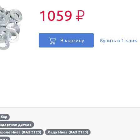
1059
₽
В корзину
Купить в 1 клик
абор
ндартная деталь
роле Нива (ВАЗ 2123)
Лада Нива (ВАЗ 2123)
талл