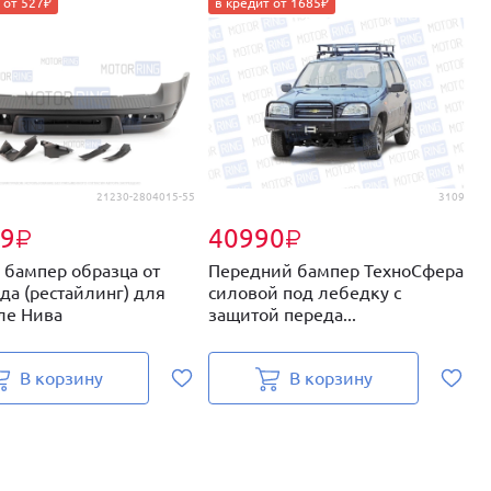
 от 527₽
в кредит от 1685₽
21230-2804015-55
3109
9
40990
₽
₽
 бампер образца от
Передний бампер ТехноСфера
П
да (рестайлинг) для
силовой под лебедку с
б
ле Нива
защитой переда...
г
В корзину
В корзину