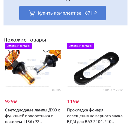
Ваша скидка
48
₽
Купить комплект за
Купить комплект за
Купить комплект за
Купить комплект за
Купить комплект за
1671
1695
1671
1809
1679
₽
₽
₽
₽
₽
Купить комплект за
2637
₽
Похожие товары
Отправим сегодня!
Отправим сегодня!
.00805
2105-3717012
929
119
₽
₽
Светодиодные лампы ДХО с
Прокладка фонаря
функцией поворотника с
освещения номерного знака
цоколем 1156 (P2...
ВДМ для ВАЗ 2104, 210...
б