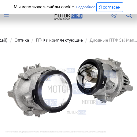
Старая версия сайта еще доступна.
Перейти
Мы используем файлы cookie.
Я согласен
Подробнее
дай)
Оптика
ПТФ и комплектующие
Диодные ПТФ Sal-Man...