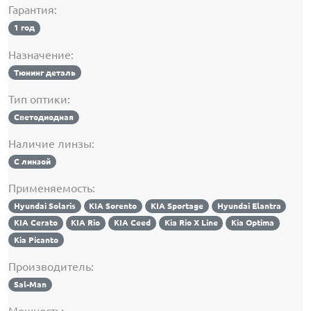
Гарантия:
1 год
Назначение:
Тюнинг деталь
Тип оптики:
Светодиодная
Наличие линзы:
С линзой
Применяемость:
Hyundai Solaris
KIA Sorento
KIA Sportage
Hyundai Elantra
KIA Cerato
KIA Rio
KIA Ceed
Kia Rio X Line
Kia Optima
Kia Picanto
Производитель:
Sal-Man
Мощность: