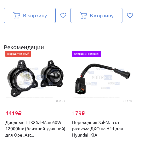
В корзину
В корзину
Рекомендации
в кредит от 182₽
Отправим сегодня!
.03107
.03520
4419
179
₽
₽
Диодные ПТФ Sal-Man 60W
Переходник Sal-Man от
12000lux (ближний. дальний)
разъема ДХО на H11 для
для Opel Ast...
Hyundai, KIA
д