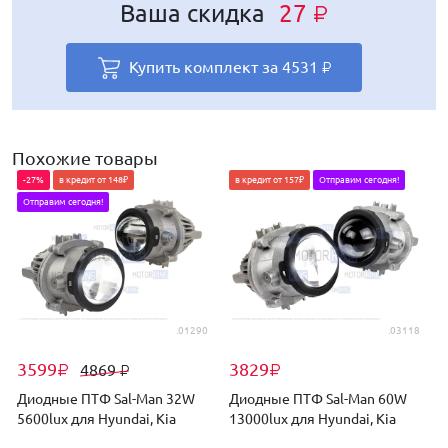
Ваша скидка
Ваша скидка
Ваша скидка
Ваша скидка
Ваша скидка
27
33
27
59
29
₽
₽
₽
₽
₽
Ваша скидка
48
₽
Купить комплект за
Купить комплект за
Купить комплект за
Купить комплект за
Купить комплект за
4531
4555
4531
4669
4539
₽
₽
₽
₽
₽
Купить комплект за
5383
₽
Похожие товары
-27%
в кредит от 148₽
в кредит от 157₽
Отправим сегодня!
Отправим сегодня!
.01290
.03118
3599
3829
4869
₽
₽
₽
Диодные ПТФ Sal-Man 32W
Диодные ПТФ Sal-Man 60W
5600lux для Hyundai, Kia
13000lux для Hyundai, Kia
S
с