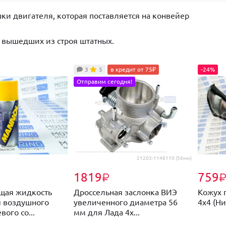
и двигателя, которая поставляется на конвейер
 вышедших из строя штатных.
3
5
в кредит от 75₽
-24%
Отправим сегодня!
21203-1148110 (56мм)
1819
759
₽
щая жидкость
Дроссельная заслонка ВИЭ
Кожух 
 воздушного
увеличенного диаметра 56
4х4 (Ни
ого со...
мм для Лада 4х...