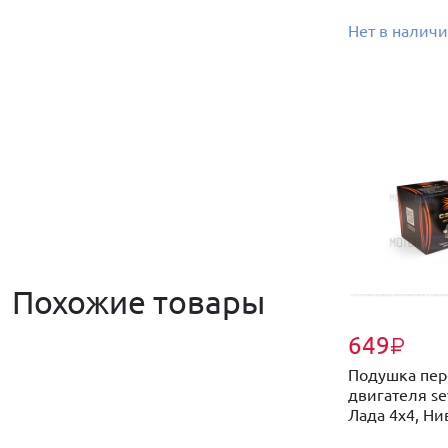
Нет в налич
Похожие товары
649
₽
Подушка пер
двигателя se
Лада 4х4, Нив