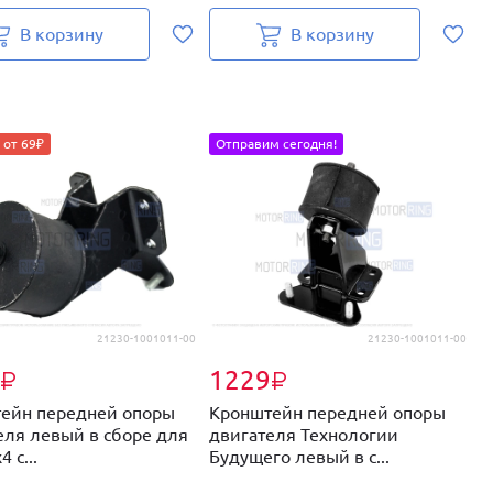
В корзину
В корзину
Н
 от 69₽
Отправим сегодня!
21230-1001011-00
21230-1001011-00
1229
₽
₽
ейн передней опоры
Кронштейн передней опоры
П
еля левый в сборе для
двигателя Технологии
д
 с...
Будущего левый в с...
4