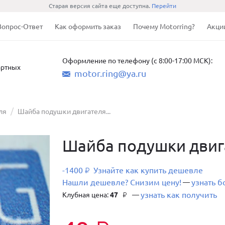
Старая версия сайта еще доступна.
Перейти
Вопрос-Ответ
Как оформить заказ
Почему Motorring?
Акци
Оформление по телефону (с 8:00-17:00 МСК):
артных
motor.ring@ya.ru
ля
Шайба подушки двигателя...
Шайба подушки двига
-1400
Узнайте как купить дешевле
₽
Нашли дешевле? Снизим цену!
узнать 
—
узнать как получить
Клубная цена:
47
—
₽