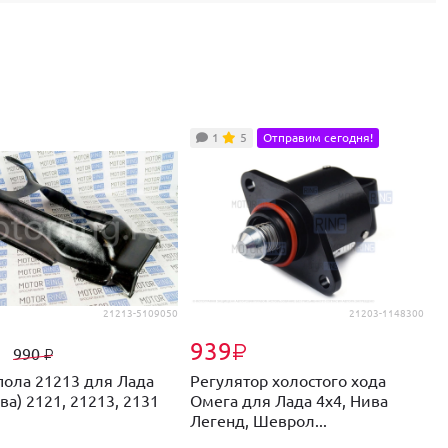
1
5
Отправим сегодня!
21213-5109050
21203-1148300
939
₽
₽
990
₽
пола 21213 для Лада
Регулятор холостого хода
В
ва) 2121, 21213, 2131
Омега для Лада 4х4, Нива
п
Легенд, Шеврол...
4