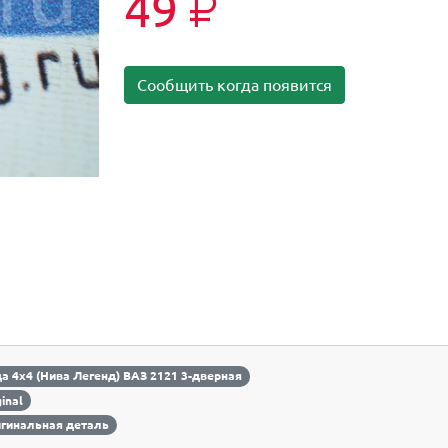
49
₽
Сообщить когда появится
а 4х4 (Нива Легенд) ВАЗ 2121 3-дверная
ginal
гинальная деталь