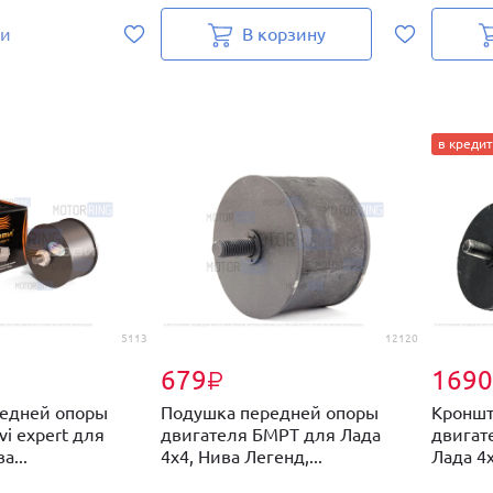
ии
В корзину
в кредит
5113
12120
679
1690
₽
едней опоры
Подушка передней опоры
Кроншт
vi expert для
двигателя БМРТ для Лада
двигат
а...
4х4, Нива Легенд,...
Лада 4х4