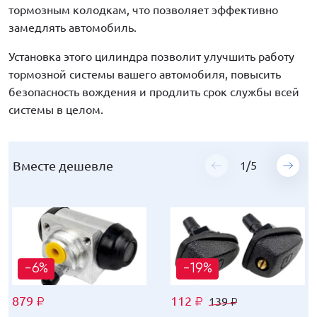
тормозным колодкам, что позволяет эффективно
замедлять автомобиль.
Установка этого цилиндра позволит улучшить работу
тормозной системы вашего автомобиля, повысить
безопасность вождения и продлить срок службы всей
системы в целом.
Вместе дешевле
Вместе дешевле
Вместе дешевле
Вместе дешевле
Вместе дешевле
1
1
1
1
1
/
/
/
/
/
5
5
5
5
5
-6%
-6%
-6%
-6%
-6%
-19%
-19%
-19%
-16%
-19%
879
879
879
879
879
112
136
112
296
120
139
169
139
309
149
₽
₽
₽
₽
₽
₽
₽
₽
₽
₽
₽
₽
₽
₽
₽