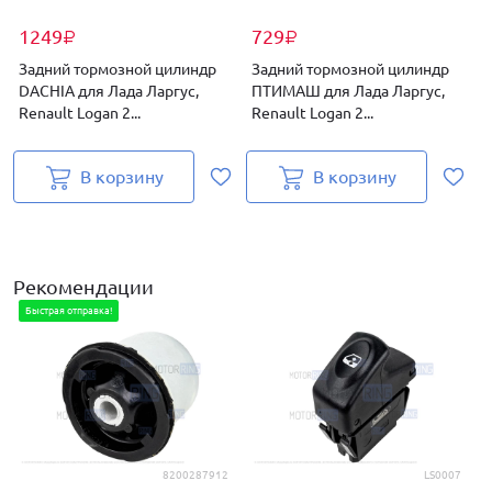
1249
729
₽
₽
Задний тормозной цилиндр
Задний тормозной цилиндр
DACHIA для Лада Ларгус,
ПТИМАШ для Лада Ларгус,
Renault Logan 2...
Renault Logan 2...
Л
В корзину
В корзину
Рекомендации
Быстрая отправка!
8200287912
LS0007