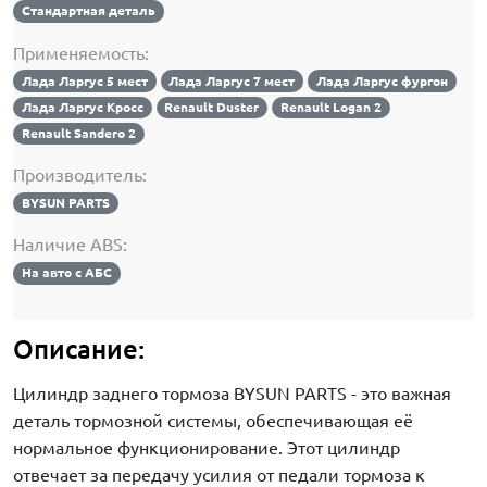
Стандартная деталь
Применяемость:
Лада Ларгус 5 мест
Лада Ларгус 7 мест
Лада Ларгус фургон
Лада Ларгус Кросс
Renault Duster
Renault Logan 2
Renault Sandero 2
Производитель:
BYSUN PARTS
Наличие ABS:
На авто с АБС
Описание:
Цилиндр заднего тормоза
BYSUN PARTS
- это важная
деталь тормозной системы, обеспечивающая её
нормальное функционирование. Этот цилиндр
отвечает за передачу усилия от педали тормоза к