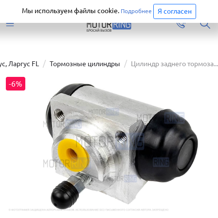
Старая версия сайта еще доступна.
Перейти
Мы используем файлы cookie.
Я согласен
Подробнее
с, Ларгус FL
Тормозные цилиндры
Цилиндр заднего тормоза...
-6%