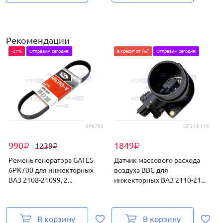
Рекомендации
-21%
Отправим сегодня!
в кредит от 76₽
Отправим сегодня!
6PK700
DF 218 116
990
1849
1239
₽
₽
₽
Ремень генератора GATES
Датчик массового расхода
6PK700 для инжекторных
воздуха BBC для
ВАЗ 2108-21099, 2...
инжекторных ВАЗ 2110-21...
2
В корзину
В корзину