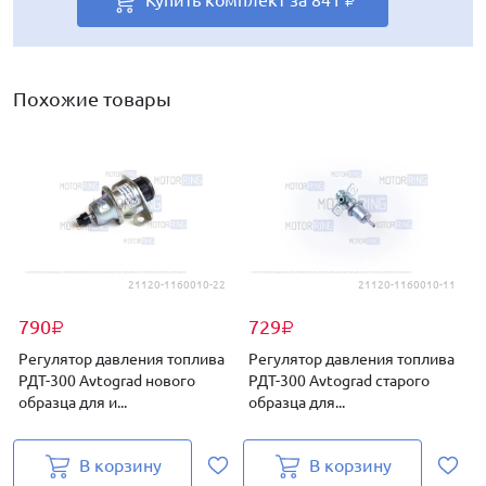
Купить комплект за
Купить комплект за
Купить комплект за
Купить комплект за
Купить комплект за
841
865
841
995
849
₽
₽
₽
₽
₽
Похожие товары
21120-1160010-22
21120-1160010-11
790
729
₽
₽
Регулятор давления топлива
Регулятор давления топлива
РДТ-300 Avtograd нового
РДТ-300 Avtograd старого
образца для и...
образца для...
и
В корзину
В корзину