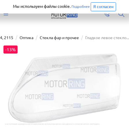
Старая версия сайта еще доступна.
Перейти
Мы используем файлы cookie.
Я согласен
Подробнее
4, 2115
Оптика
Стекла фар и прочее
Гладкое левое стекло...
-13%