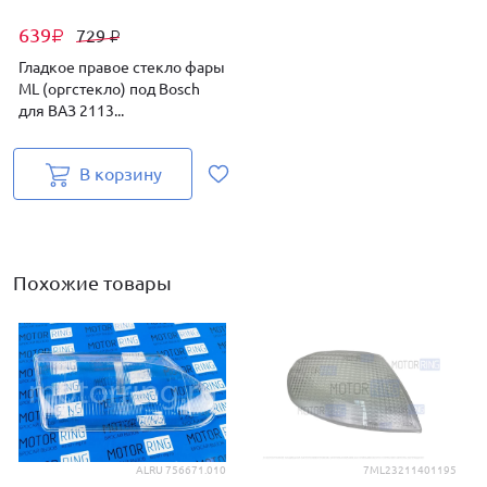
639
729
₽
₽
Гладкое правое стекло фары
ML (оргстекло) под Bosch
для ВАЗ 2113...
В корзину
Похожие товары
ALRU 756671.010
7ML23211401195