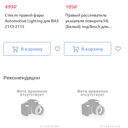
499
189
₽
₽
Стекло правой фары
Правый рассеиватель
Automotive Lighting для ВАЗ
указателя поворота ML
2113-2115
(Белый) под Bosch для...
о
В корзину
В корзину
Рекомендации
2114-8104094
2114-8101344