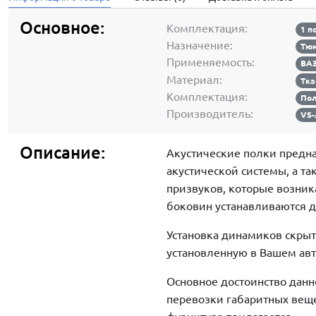
Основное:
Комплектация:
1 п
Назначение:
Тюн
Применяемость:
ВАЗ
Материал:
Тка
Комплектация:
По
Производитель:
VS
Описание:
Акустические полки предн
акустической системы, а т
призвуков, которые возни
боковин устанавливаются д
Установка динамиков скрыта
установленную в Вашем авт
Основное достоинство данн
перевозки габаритных веще