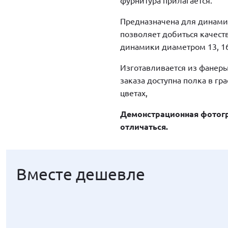
фурнитура прилагается.
Предназначена для динамик
позволяет добиться качеств
динамики диаметром 13, 16
Изготавливается из фанеры
заказа доступна полка в гр
цветах,
Демонстрационная фотогр
отличаться.
Вместе дешевле
Вместе дешевле
Вместе дешевле
Вместе дешевле
Вместе дешевле
Вместе дешевле