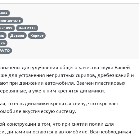
олка
инг деталь
 21099
ВАЗ 2115
нь
Дерево
Карпет
лка
-AVTO
азначены для улучшения общего качества звука Вашей
акже для устранения неприятных скрипов, дребезжаний и
кают при движении автомобиля. Взамен пластиковых
еревянные, а уже к ним крепятся динамики.
я, то есть динамики крепятся снизу, что скрывает
омобиле акустическую систему.
ой конструкции в том, что при снятии полки для
й, динамики остаются в автомобиле. Вся необходимая