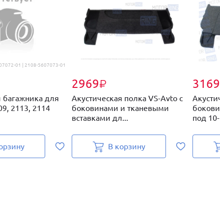
07072-01 | 2108-5607073-01
2969
3169
₽
 багажника для
Акустическая полка VS-Avto с
Акусти
09, 2113, 2114
боковинами и тканевыми
бокови
вставками дл...
под 10-
орзину
В корзину