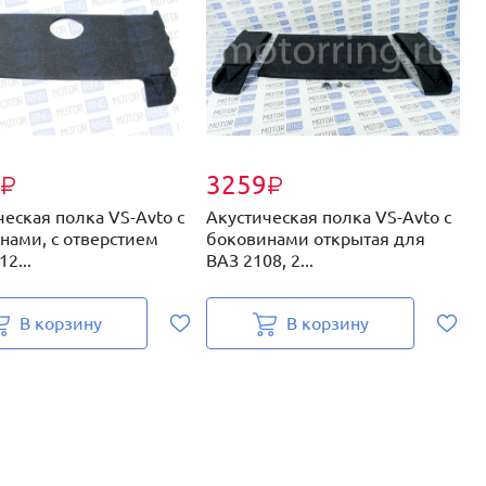
3259
₽
₽
ческая полка VS-Avto с
Акустическая полка VS-Avto с
А
нами, c отверстием
боковинами открытая для
б
12...
ВАЗ 2108, 2...
д
В корзину
В корзину