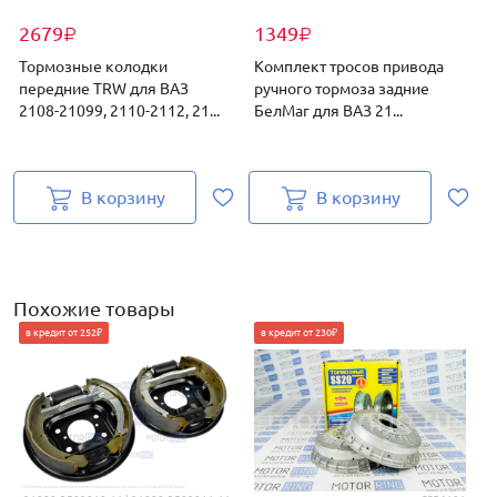
2679
1349
₽
₽
Тормозные колодки
Комплект тросов привода
передние TRW для ВАЗ
ручного тормоза задние
2108-21099, 2110-2112, 21...
БелМаг для ВАЗ 21...
2
В корзину
В корзину
Похожие товары
в кредит от 252₽
в кредит от 230₽