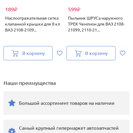
189
599
₽
₽
Маслоотражательная сетка
Пыльник ШРУСа наружного
клапанной крышки для 8 кл
ТРЕК Чемпион для ВАЗ 2108-
ВАЗ 2108-2109...
21099, 2110-21...
2
В корзину
В корзину
Наши преимущества
Большой ассортимент товаров на наличии
Самый крупный гипермаркет автозапчастей