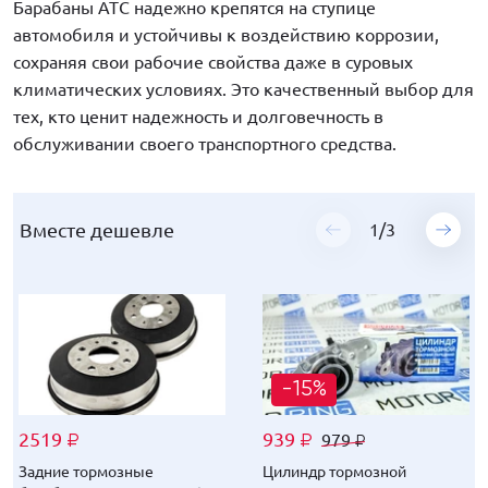
Барабаны ATC надежно крепятся на ступице
автомобиля и устойчивы к воздействию коррозии,
сохраняя свои рабочие свойства даже в суровых
климатических условиях. Это качественный выбор для
тех, кто ценит надежность и долговечность в
обслуживании своего транспортного средства.
Вместе дешевле
Вместе дешевле
Вместе дешевле
1
1
1
/
/
/
3
3
3
-15%
-14%
-12%
2519
2519
2519
939
1055
1295
979
1099
1349
₽
₽
₽
₽
₽
₽
₽
₽
₽
Задние тормозные
Задние тормозные
Задние тормозные
Цилиндр тормозной
Оригинальный задний
Комплект тросов привода